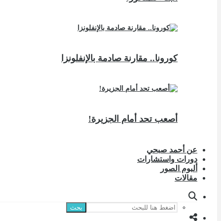
كورونا.. مقارنة صادمة بالإنفلونزا
أصعب تحد أمام الجزيرة!
عن أحمد صبحي
دورات واستشارات
ألبوم الصور
مقالات
بحث