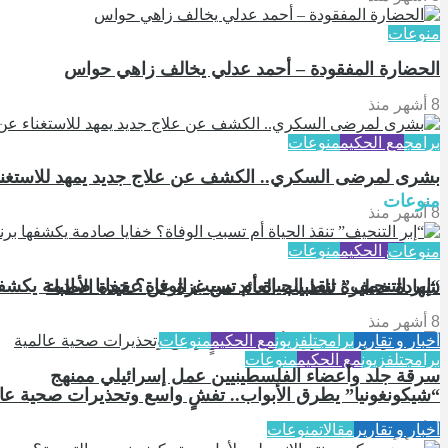
منوعات
الحضارة المفقودة – أحمد عدلي يخالف زاهي حواس
8 أشهر منذ
برامج
مع الحكيم
منوعات
بشرى لمرضى السكري.. الكشف عن علاج جديد يمهد للاستغنا
منوعات
8 أشهر منذ
برامج
مع الحكيم
منوعات
منوعات
“‏إبر التنحيف” تنقذ الحياة أم تسبب الوفاة؟ خفايا صادمة يكشف
شهادة خطيرة للطبيب العائد من غزة عن عقيدة الأطباء
8 أشهر منذ
أخبار و تقارير
برامج
تلفزيون
مع الحكيم
منوعات
برامج
تلفزيون
مع الحكيم
منوعات
سرقة جلد وأعضاء الفلسطينيين عمل إسرائيلي ممنهج
“شيكونغونيا” يطرق الأبواب.. تفشٍ واسع وتحذيرات صحية عال
أخبار و تقارير
مقالات
منوعات
8 أشهر منذ