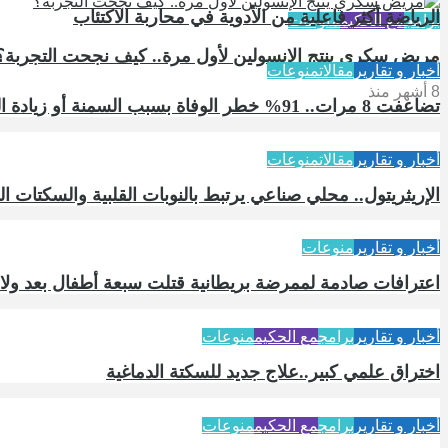
الرياضة أكثر فاعلية من الأدوية في محاربة الاكتئاب
برامج
مع الحكيم
منوعات
مريض سكري ينتج الإنسولين لأول مرة.. كيف نجحت التجربة؟
أخبار و تقارير
مقالات
منوعات
8 أشهر منذ
تضاعفت 8 مرات.. 91% خطر الوفاة بسبب السمنة أو زيادة الوزن
أخبار و تقارير
مقالات
منوعات
الإريثريتول.. محلي صناعي يرتبط بالنوبات القلبية والسكتات ال
أخبار و تقارير
منوعات
اعترافات صادمة لممرضة بريطانية قتلت سبعة أطفال بعد ولا
أخبار و تقارير
برامج
مع الحكيم
منوعات
اختراق علمي كبير..علاج جديد للسكتة الدماغية
أخبار و تقارير
برامج
مع الحكيم
منوعات