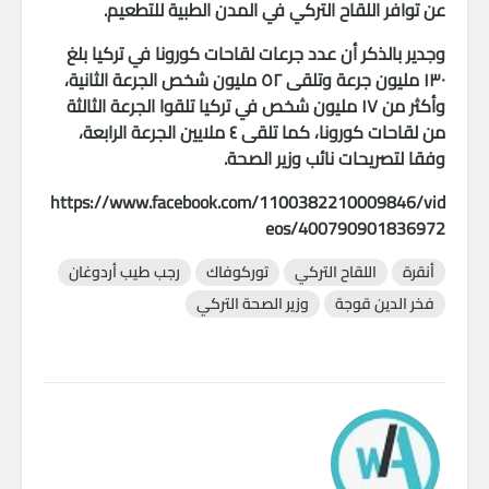
عن توافر اللقاح التركي في المدن الطبية للتطعيم.
وجدير بالذكر أن عدد جرعات لقاحات كورونا في تركيا بلغ
١٣٠ مليون جرعة وتلقى ٥٢ مليون شخص الجرعة الثانية،
وأكثر من ١٧ مليون شخص في تركيا تلقوا الجرعة الثالثة
من لقاحات كورونا، كما تلقى ٤ ملايين الجرعة الرابعة،
وفقا لتصريحات نائب وزير الصحة.
https://www.facebook.com/1100382210009846/vid
eos/400790901836972
أنقرة
اللقاح التركي
توركوفاك
رجب طيب أردوغان
فخر الدين قوجة
وزير الصحة التركي