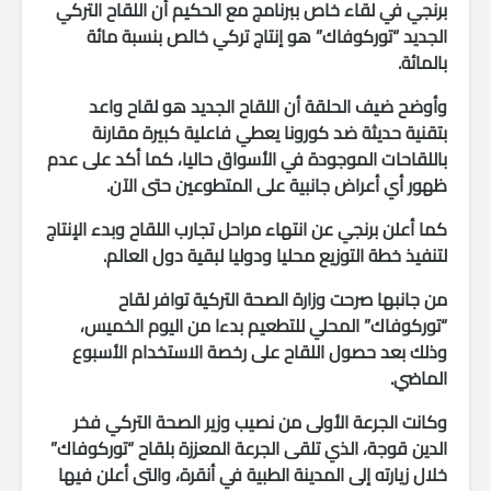
برنجي في لقاء خاص ببرنامج مع الحكيم أن اللقاح التركي
الجديد “توركوفاك” هو إنتاج تركي خالص بنسبة مائة
بالمائة.
وأوضح ضيف الحلقة أن اللقاح الجديد هو لقاح واعد
بتقنية حديثة ضد كورونا يعطي فاعلية كبيرة مقارنة
باللقاحات الموجودة في الأسواق حاليا، كما أكد على عدم
ظهور أي أعراض جانبية على المتطوعين حتى الآن.
كما أعلن برنجي عن انتهاء مراحل تجارب اللقاح وبدء الإنتاج
لتنفيذ خطة التوزيع محليا ودوليا لبقية دول العالم.
من جانبها صرحت وزارة الصحة التركية توافر لقاح
“توركوفاك” المحلي للتطعيم بدءا من اليوم الخميس،
وذلك بعد حصول اللقاح على رخصة الاستخدام الأسبوع
الماضي.
وكانت الجرعة الأولى من نصيب وزير الصحة التركي فخر
الدين قوجة، الذي تلقى الجرعة المعززة بلقاح “توركوفاك”
خلال زيارته إلى المدينة الطبية في أنقرة، والتى أعلن فيها