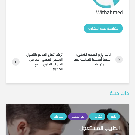
Withahmed
مشاهدة جميع المقالات
نائب وزير الصحة التركي:
‏تركيا تغزو العالم بالتحول
جهزنا أنفسنا للجائحة منذ
الرقمي لتصبح رائدة في
عشرين عاما
المجال الطبي… مع
الحكيم
ذات صلة
برامج
تلفزيون
مع الحكيم
منوعات
الطبيب المستعجل