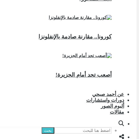
كورونا.. مقارنة صادمة بالإنفلونزا
أصعب تحد أمام الجزيرة!
عن أحمد صبحي
دورات واستشارات
ألبوم الصور
مقالات
بحث