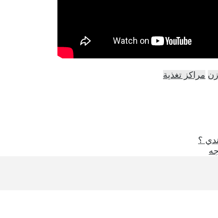
زن
مراكز تغذية
ندي ؟
جه