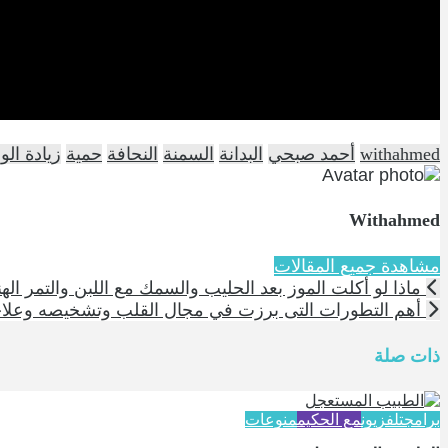
withahmed
أحمد صبحي
البدانة
السمنة
النحافة
حمية
زيادة الو
Withahmed
مشاهدة جميع المقالات
ماذا لو أكلت الموز بعد الحليب والسمك مع اللبن والتمر اله
أهم التطورات التى برزت في مجال القلب وتشخيصه وعلا
ذات صلة
برامج
تلفزيون
مع الحكيم
منوعات