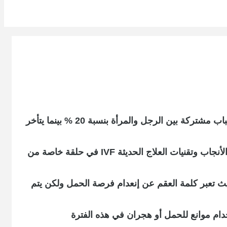
يعود تأخر الإنجاب لأسباب تعود إلى المرأة بنسبة 35 % وأسباب تتعلق بالرجل بنسبة 35 % أيضآ في حين يتأخر الإنجاب لأسباب مشتركة بين الرجل والمرأة بنسبة 20 % بينما يتأخر
ويوضح استشاري أمراض النساء والولادة بالمستشفى الأهلي الدكتور / نبيل ترزي معلومات مهمة جدآ تتعلق بالعقم وموانع الأنجاب وتقنيات العلاج الحديثة IVF في حلقة خاصة من
 حيث تعبر كلمة العقم عن إنعدام فرصة الحمل ولكن يتم
دام موانع للحمل أو هجران في هذه الفترة