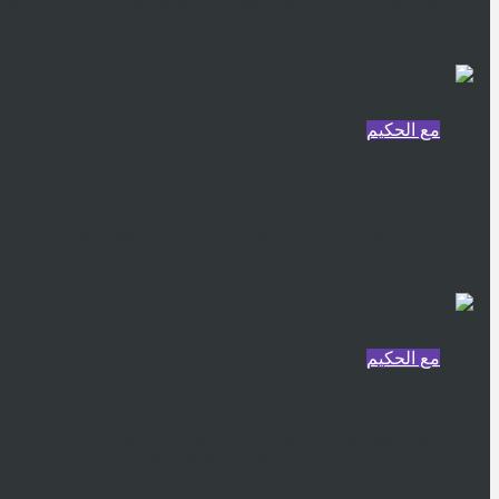
قبل هو أخذ رأي ثان في العلاج بإجراء عملية كان طبيب آخر قد ا
مع الحكيم
البقاء للمتحور!
سبحانك يا الله سبحانك يا من جعلت غريزة البقاء في كل المخل
البقاء ولو على حساب حياة البشر! من أنت أيها الفيروس المتحو
مع الحكيم
كورونا.. مقارنة صادمة بالإنفلونزا
يموت نحو ٥٦ ألف شخص سنويا بسبب الأنفلونزا، وفقا 
خططا كثيرة للسفر من أفراد وعائلات تخطط للسياحة ورجال أع