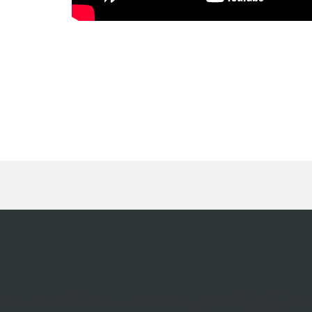
 طبيب أنف وأذن لفحص مشكلة قديمة متجددة في الأنف يمكن وصفها با