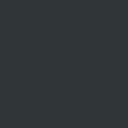
قترحها عليّ...
وقات، بالرغم من حقيقة أن الحياة زائلة مهما طالت والنعم ذاهبة مهما
ر لتفعل...
لمركز مكافحة الأمراض والوقاية منها وهومؤسسة وطنية أمريكية. تجتاح الع
مال وأطباء وتجار...