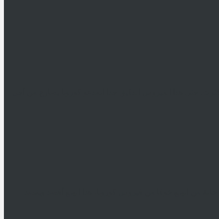
 كثرت. حتى هذا الفيروس الدقيق جدا المدعو كورونا يصارع من أجل
الم حالة من الهلع خوفا من فيروس كورونا، هذا الهلع أفسد ويفسد