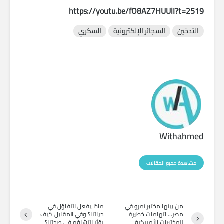
https://youtu.be/fO8AZ7HUUlI?t=2519
التدخين
السجائر الإلكترونية
السكري
Withahmed
مشاهدة جميع المقالات
من بينها مختبر نمرو في
ماذا يفعل التفاؤل في
مصر… اتهامات خطيرة
حياتنا؟ وفي المقابل كيف
للمختبرات الأمريكية
يؤثر التشاؤم في صحتنا؟