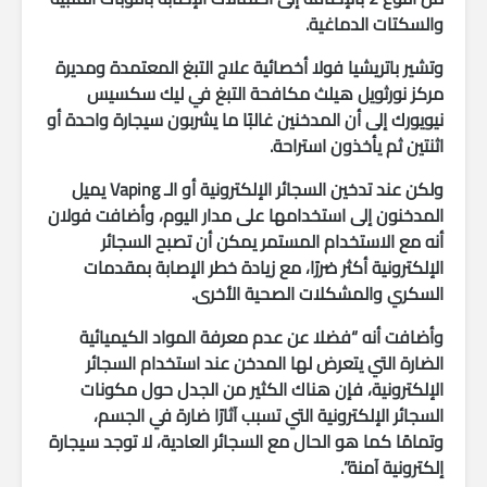
والسكتات الدماغية.
وتشير باتريشيا فولا أخصائية علاج التبغ المعتمدة ومديرة
مركز نورثويل هيلث مكافحة التبغ في ليك سكسيس
نيويورك إلى أن المدخنين غالبًا ما يشربون سيجارة واحدة أو
اثنتين ثم يأخذون استراحة.
ولكن عند تدخين السجائر الإلكترونية أو الـ Vaping يميل
المدخنون إلى استخدامها على مدار اليوم، وأضافت فولان
أنه مع الاستخدام المستمر يمكن أن تصبح السجائر
الإلكترونية أكثر ضررًا، مع زيادة خطر الإصابة بمقدمات
السكري والمشكلات الصحية الأخرى.
وأضافت أنه “فضلا عن عدم معرفة المواد الكيميائية
الضارة التي يتعرض لها المدخن عند استخدام السجائر
الإلكترونية، فإن هناك الكثير من الجدل حول مكونات
السجائر الإلكترونية التي تسبب آثارًا ضارة في الجسم،
وتمامًا كما هو الحال مع السجائر العادية، لا توجد سيجارة
إلكترونية آمنة”.