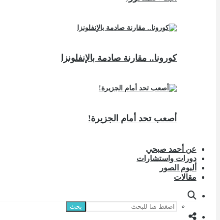
كورونا.. مقارنة صادمة بالإنفلونزا
أصعب تحد أمام الجزيرة!
عن أحمد صبحي
دورات واستشارات
ألبوم الصور
مقالات
بحث