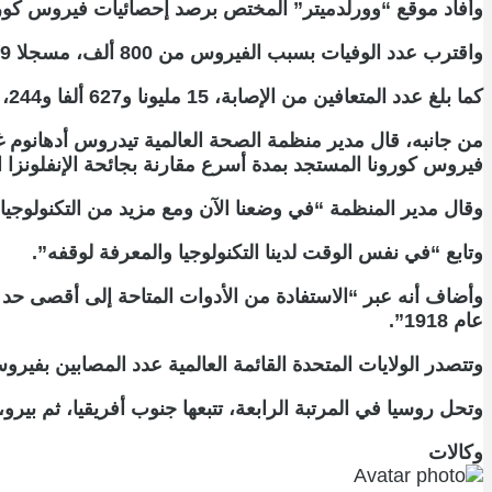
وأفاد موقع “وورلدميتر” المختص برصد إحصائيات فيروس كورونا المستجد، أن عد
واقترب عدد الوفيات بسبب الفيروس من 800 ألف، مسجلا 799 ألفا و627 وفاة.
كما بلغ عدد المتعافين من الإصابة، 15 مليونا و627 ألفا و244، بينما لا يزال 6 ملايين و582 ألفا و28 مصابا يخضعون للرعاية الصحية.
من جانبه، قال مدير منظمة الصحة العالمية تيدروس أدهانو
فيروس كورونا المستجد بمدة أسرع مقارنة بجائحة الإنفلونزا الإسبانية 1918
وقال مدير المنظمة “في وضعنا الآن ومع مزيد من التكنولوجيا،
وتابع “في نفس الوقت لدينا التكنولوجيا والمعرفة لوقفه”.
وأضاف أنه عبر “الاستفادة من الأدوات المتاحة إلى أقصى حد و
عام 1918”.
وتتصدر الولايات المتحدة القائمة العالمية عدد المصابين بفيروس كورونا، بـ5 ملايين وو765 ألفا و231 إصابة، تليها البرازيل بنحو 3 ملايين و513 ألفا، ثم الهن
وتحل روسيا في المرتبة الرابعة، تتبعها جنوب أفريقيا، ثم بيرو
وكالات