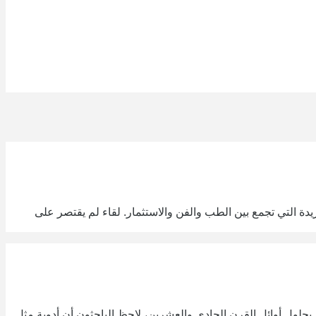
ة التي تجمع بين الطب والفن والاستثمار. لقاء لم يقتصر على
GLP، استُخدمت أولًا لعلاج السكري من النوع الثاني. بحلول أوائل القرن الحادي والعشرين، لاحظ الباحثون أن أدوية مثل