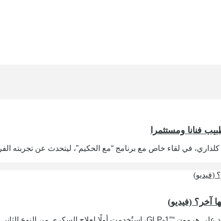
بيب فنانا ومستثمرا
اري، في لقاء خاص مع برنامج “مع الحكيم”، ليتحدث عن تجربته الفريد
 آخر؟ (فيديو)
بدأت رحلة حقن التنحيف في أواخر التسعينيات مع اكتشاف أدوية تعتمد على هرمون “-1″