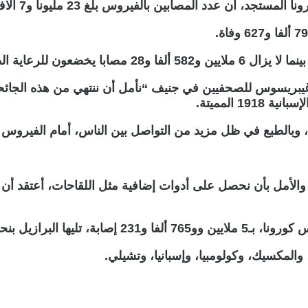
د المصابين بالفيروس بلغ 23 مليونا و7 آلاف و617 مصابا.
م غيبريسوس للصحفيين في جنيف “نأمل أن ننتهي من هذه الجا
 المميتة.
 وبالطبع في ظل مزيد من التواصل بين الناس، أمام الفيروس فر
الأمل بأن نحصل على أدوات إضافية مثل اللقاحات، أعتقد أن با
د بأكثر من مليونين و969 ألفا.
، والمكسيك، وكولومبيا، وإسبانيا، وتشيلي.