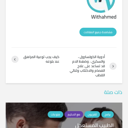
Withahmed
مشاهدة جميع المقالات
أدوية الكولسترول ،
كيف يجب توعية المراهق
والسكري ، وضغط الدم
عند بلوغه
قد تساعد على علاج
الفصام والاكتئاب وثنائي
القطب
ذات صلة
برامج
تلفزيون
مع الحكيم
منوعات
الطبيب المستعجل