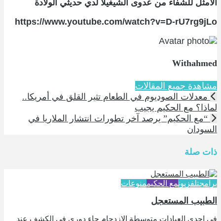
الأمثل للشفاء من عدوى الشيغيلا لدي حديثي الولادة
https://www.youtube.com/watch?v=D-rU7rg9jLo
Withahmed
مشاهدة جميع المقالات
معدلات الصوديوم في الطعام تثير القلق في أمريكا..
لماذا؟ مع الحكيم يجيب
“مع الحكيم” يرصد آخر تطورات انتشار الملاريا في
السودان
ذات صلة
برامج
تلفزيون
مع الحكيم
منوعات
الطبيب المستعجل
في إحدى العيادات متوسطة الازدحام جاء دوري في الكشف عند