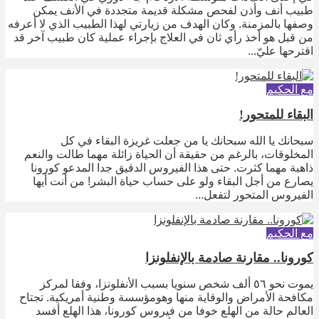
طبيب أنف وأذن لفحص مشكلة قديمة متجددة في الأنف يمكن
وصفها بالمزمنة. وكان الهدف من زيارتي لهذا الطبيب الذي لا أعرفه
من قبل هو أخذ رأي ثان في العلاج بإجراء عملية كان طبيب آخر قد
اقترحها عليّ...
مع الحكيم
البقاء للمتحور!
سبحانك يا الله سبحانك يا من جعلت غريزة البقاء في كل
المخلوقات، بالرغم من حقيقة أن الحياة زائلة مهما طالت والنعم
ذاهبة مهما كثرت. حتى هذا الفيروس الدقيق جدا المدعو كورونا
يصارع من أجل البقاء ولو على حساب حياة البشر! من أنت أيها
الفيروس المتحور لتفعل...
مع الحكيم
كورونا.. مقارنة صادمة بالإنفلونزا
يموت نحو ٥٦ ألف شخص سنويا بسبب الأنفلونزا، وفقا لمركز
مكافحة الأمراض والوقاية منها وهومؤسسة وطنية أمريكية. تجتاح
العالم حالة من الهلع خوفا من فيروس كورونا، هذا الهلع أفسد