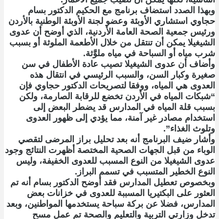
وبهذا الصدد استضاف برنامج مع الحكيم الدكتور بسام
حجاوي استشاري الأوبئة وعضو لجنة الأوبئة الوطنية بالأردن
ورئيس جمعية الصحة العامة الأردنية، الذي أوضح أن عدوى
الشيغيلا يمكن أن تنتقل من خلال الأطعمة الملوثة أو بسبب
شرب مياه أو السباحة في مياه ملوَّثة.
وأضاف أن عدوى الشيغيلا تصيب عادة الأطفال في سن
صغيرة وكبار السن، والسبب الرئيسي في انتقال هذه
العدوى هي المياه، ووفقا لتصريحات الدكتور حجاوي فإن
“شبكات المياه في الأردن تخضع للرقابة الصارمة، ولكن
بسبب قلة المياه في المدارس قد يضطر البعض إلى
استخدام مصادر غير آمنة، مما يؤدي إلى ظهور العدوى
وتلوث الغذاء”.
وأشار ضيف البرنامج أنه بعد تحليل براز المرضى لتقصي
الوباء من قبل الجهات الصحية المختصة أظهرت النتائج وجود
عدوى الشيغيلا من النوع المسبب للعدوى الخفيفة، وليس
النوع الخطير المتسبب في تسمم البراز.
وبخصوص تعطيل المدارس فقد أوضح الدكتور بسام أنه تم
العثور على البكتيريا المسببة للعدوى في خزانات بعض
المدارس، فضلا عن بركة سباحة يستخدمها المواطنين، وبعد
تدخل وزارتي التربية والتعليم والصحة تم عمل مسح