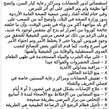
استقصائي لدور الحضانات ومراكز رعاية كبار السن، واتضح
أنها نظيفة ولم يتم العثور على أي أثر للمرض.
وفي ختام لقائه أشاد رئيس جمعية الصحة العامة الأردنية
بدور وزارة الصحة في البلاد، وأوضح أنه من الصعب على
أي بلد مواجهة أكثر من وباء في نفس الوقت، وأن ما خلفته
جائحة كورونا من أضرار لم يدع أي متنفس لوجود باء جديد،
وعلى الرغم من ذلك تم فحص مرضى الشيغيلا للتحقق من
وجود فيروس كورونا حتى لا يختلط الأمر وتم احتواء الأمر
في أسرع وقت، كما قدم الدكتور بعض النصائح لتجنب
العدوى المستقبلية والوقاية من الشيغيلا وأهمها:
1 – غلي مياه الشرب والمياه المستخدمة في طهي الطعام
2 – غسل الخضروات والفواكة جيدا
3 – مراقبة متداولي الأغذية
4 – منع الباعة الجائلين
5 – تفتيش الحضانات ومراكز رعاية المسنين خاصة في
فصلي الخريف والشتاء
6 – علاج الإصابات بشكل فوري في غضون 3 أو 4 أيام
7 – منع المصابين من الإختلاط مع الأصحاء لمدة 3 أسابيع
8 – التخلص من براز المرضى بطريقة صحيحة
9 – تأجيل فطام الرضع لأن الرضاعة الطبيعية هي الطريقة