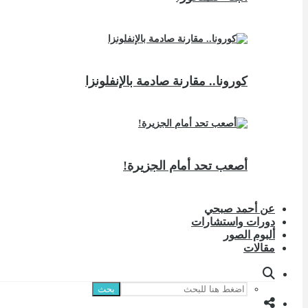
كورونا.. مقارنة صادمة بالإنفلونزا
أصعب تحد أمام الجزيرة!
عن أحمد صبحي
دورات واستشارات
ألبوم الصور
مقالات
بحث