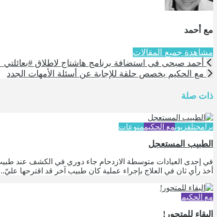
مع أحمد
مشاهدة جميع المقالات
أحمد صبحى فى استضافة برنامج هاشتاج لاطلاق #بعائلتي_
مع الحكيم يخصص حلقة للإجابة عن أسئلة الأمهات الجدد
ذات صلة
برامج
تلفزيون
مع الحكيم
منوعات
الطبيب المستعجل
في إحدى العيادات متوسطة الازدحام جاء دوري في الكشف عند طبيب أ
أخذ رأي ثان في العلاج بإجراء عملية كان طبيب آخر قد اقترحها عليّ...
مع الحكيم
البقاء للمتحور!