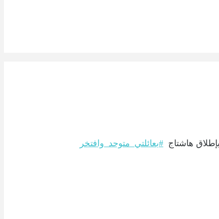
بإطلاق هاشتاج
#بعائلتي_متوحد_وافتخر