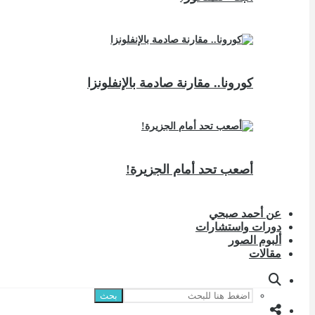
كورونا.. مقارنة صادمة بالإنفلونزا
أصعب تحد أمام الجزيرة!
عن أحمد صبحي
دورات واستشارات
ألبوم الصور
مقالات
بحث