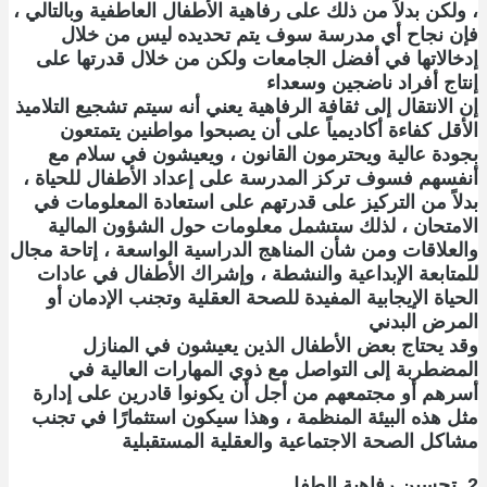
، ولكن بدلاً من ذلك على رفاهية الأطفال العاطفية وبالتالي ،
فإن نجاح أي مدرسة سوف يتم تحديده ليس من خلال
إدخالاتها في أفضل الجامعات ولكن من خلال قدرتها على
إنتاج أفراد ناضجين وسعداء
إن الانتقال إلى ثقافة الرفاهية يعني أنه سيتم تشجيع التلاميذ
الأقل كفاءة أكاديمياً على أن يصبحوا مواطنين يتمتعون
بجودة عالية ويحترمون القانون ، ويعيشون في سلام مع
أنفسهم فسوف تركز المدرسة على إعداد الأطفال للحياة ،
بدلاً من التركيز على قدرتهم على استعادة المعلومات في
الامتحان ، لذلك ستشمل معلومات حول الشؤون المالية
والعلاقات ومن شأن المناهج الدراسية الواسعة ، إتاحة مجال
للمتابعة الإبداعية والنشطة ، وإشراك الأطفال في عادات
الحياة الإيجابية المفيدة للصحة العقلية وتجنب الإدمان أو
المرض البدني
وقد يحتاج بعض الأطفال الذين يعيشون في المنازل
المضطربة إلى التواصل مع ذوي المهارات العالية في
أسرهم أو مجتمعهم من أجل أن يكونوا قادرين على إدارة
مثل هذه البيئة المنظمة ، وهذا سيكون استثمارًا في تجنب
مشاكل الصحة الاجتماعية والعقلية المستقبلية
2. تحسين رفاهية الطفل