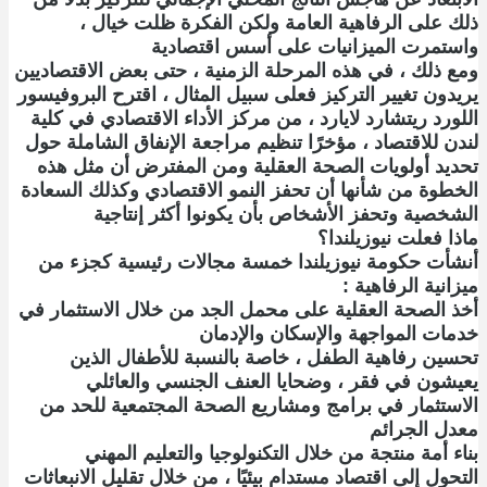
ذلك على الرفاهية العامة ولكن الفكرة ظلت خيال ،
واستمرت الميزانيات على أسس اقتصادية
ومع ذلك ، في هذه المرحلة الزمنية ، حتى بعض الاقتصاديين
يريدون تغيير التركيز فعلى سبيل المثال ، اقترح البروفيسور
اللورد ريتشارد لايارد ، من مركز الأداء الاقتصادي في كلية
لندن للاقتصاد ، مؤخرًا تنظيم مراجعة الإنفاق الشاملة حول
تحديد أولويات الصحة العقلية ومن المفترض أن مثل هذه
الخطوة من شأنها أن تحفز النمو الاقتصادي وكذلك السعادة
الشخصية وتحفز الأشخاص بأن يكونوا أكثر إنتاجية
ماذا فعلت نيوزيلندا؟
أنشأت حكومة نيوزيلندا خمسة مجالات رئيسية كجزء من
ميزانية الرفاهية :
أخذ الصحة العقلية على محمل الجد من خلال الاستثمار في
خدمات المواجهة والإسكان والإدمان
تحسين رفاهية الطفل ، خاصة بالنسبة للأطفال الذين
يعيشون في فقر ، وضحايا العنف الجنسي والعائلي
الاستثمار في برامج ومشاريع الصحة المجتمعية للحد من
معدل الجرائم
بناء أمة منتجة من خلال التكنولوجيا والتعليم المهني
التحول إلى اقتصاد مستدام بيئيًا ، من خلال تقليل الانبعاثات