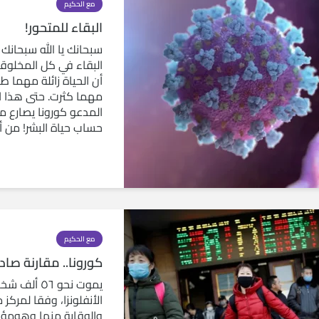
مع الحكيم
البقاء للمتحور!
سبحانك يا الله سبحانك 
البقاء في كل المخلوقا
أن الحياة زائلة مهما ط
مهما كثرت. حتى هذا ا
المدعو كورونا يصارع من
حساب حياة البشر! من أن
مع الحكيم
كورونا.. مقارنة صادم
يموت نحو ٥٦
الأنفلونزا، وفقا لمركز
والوقاية منها وهومؤس