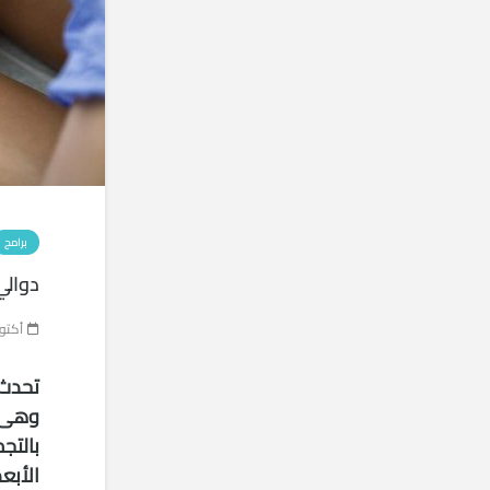
برامج
دوالي
أكتوبر 10,
تحدث 
وهى ا
بالتجم
الأبع