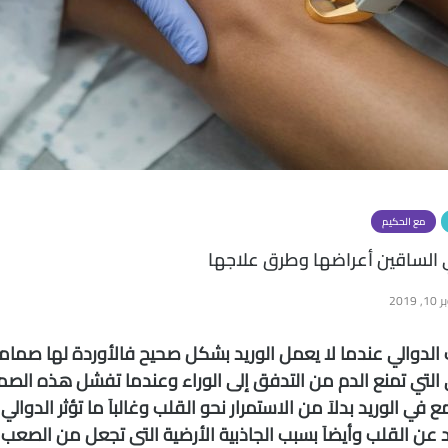
مع الحكيم
 الساقين أعراضها وطرق علاجها
 2019
الدوالي عندما لا يعمل الوريد بشكل صحيح فالأوردة لها صماما
لتي تمنع الدم من التدفق إلى الوراء وعندما تفشل هذه الصمام
ع في الوريد بدلاَ من الاستمرار نحو القلب وغالباَ ما تؤثر الدوال
د عن القلب وأيضاَ بسبب الجاذبية الأرضية التى تجعل من الصعب