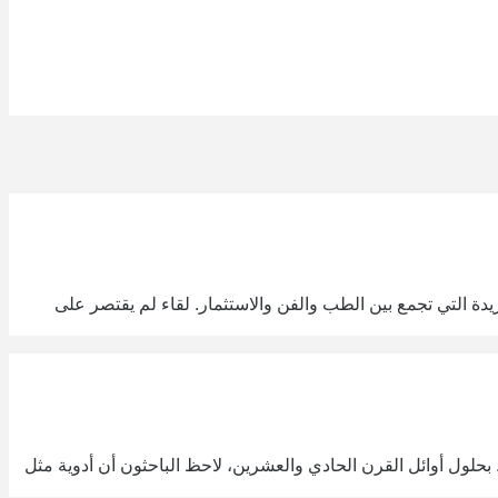
ة التي تجمع بين الطب والفن والاستثمار. لقاء لم يقتصر على
GLP، استُخدمت أولًا لعلاج السكري من النوع الثاني. بحلول أوائل القرن الحادي والعشرين، لاحظ الباحثون أن أدوية مثل