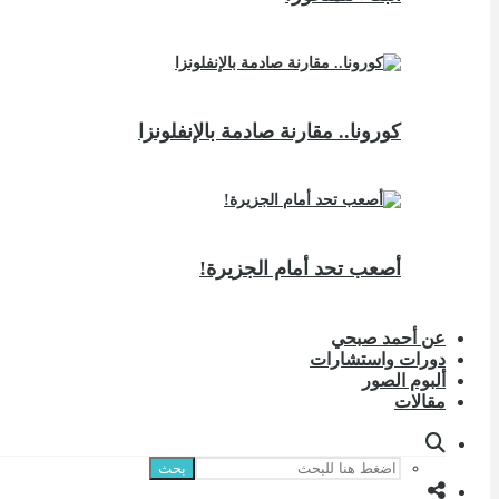
كورونا.. مقارنة صادمة بالإنفلونزا
أصعب تحد أمام الجزيرة!
عن أحمد صبحي
دورات واستشارات
ألبوم الصور
مقالات
بحث