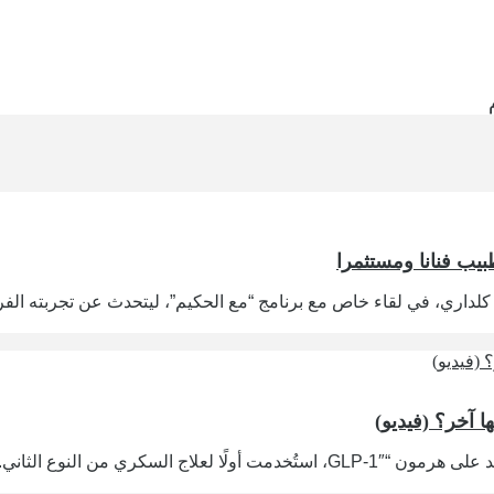
بيب فنانا ومستثمرا
اري، في لقاء خاص مع برنامج “مع الحكيم”، ليتحدث عن تجربته الفريد
 آخر؟ (فيديو)
بدأت رحلة حقن التنحيف في أواخر التسعينيات مع اكتشاف أدوية تعتمد على هرمون “-1″