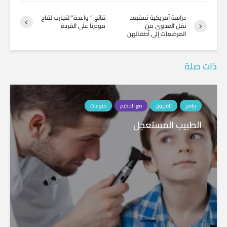
دراسة أمريكية تستبعد
نتائج ” واعدة” لتجارب لقاح
نقل العدوى من
مودرنا على القردة
المرضعات إلى أطفالهن
ذات صلة
برامج
تلفزيون
مع الحكيم
منوعات
الطبيب المستعجل