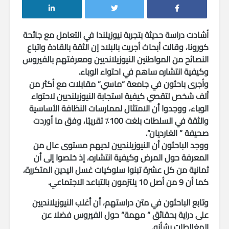
أشادت دراسة حديثة بتجربة نيوزيلندا في التعامل مع جائحة
كورونا، وقالت أبحاث أجريت بالبلاد إن الثقة بالقادة واتباع
النصائح من المواطنين النيوزيلانديين ومعرفتهم بالفيروس
وكيفية انتشاره ساهم في احتواء الوباء.
وأجرى باحثون في جامعة “ماسي” مقابلات مع أكثر من
ألف شخص لتقصي كيفية استجابة النيوزيلنديين لاحتواء
الوباء، ووجدوا أن الامتثال لممارسات النظافة الأساسية
والثقة في السلطات بلغت 100٪ تقريبًا، وفق ما أوردت
صحيفة ” الغارد
يان”.
ووجد الباحثون أن النيوزيلنديين لديهم مستوى عال من
المعرفة حول المرض وكيفية انتشاره، إذ خلصوا إلى أن
ثمانية من كل عشرة تبنوا سلوكيات غسل اليدين المتكررة،
كما أن 9 من أصل 10 يلتزمون بالتباعد الاجتماعي.
وتابع الباحثون في متن دراستهم، أن أغلب النيوزيلانديين
على دراية بحقائق ” مهمة” حول الفيروس فضلا عن
المغالطات بشأنه.