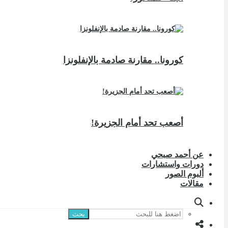
كورونا.. مقارنة صادمة بالإنفلونزا
أصعب تحد أمام الجزيرة!
عن أحمد صبحي
دورات واستشارات
ألبوم الصور
مقالات
بحث