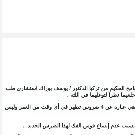
نامج الحكيم من تركيا الدكتور / يوسف بوراك استشاري طب
ما نظرآ لتوغلهما في اللثة .
كما صرح الدكتور بوراك أنه على عكس ما هو شائع فإنه ليس من الضروري خلع ضروس العقل عند ظهورها وهذه الضروس هي عبارة عن 4 ضروس تظهر في أى وقت من العمر وليس
بسبب عدم إتساع قوس الفك لهذا الضرس الجديد .