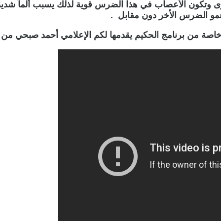
تكون الأعصاب في هذا الضرس قوية لذلك يسبب ألمآ شديدآ ع
مو الضرس الأخر دون مقابل .
صة من برنامج الحكيم يقدمها لكم الإعلامي أحمد صبحي من ت