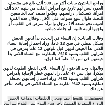
وراجع الباحثون بيانات أكثر من 500 ألف بالغ في منتصف
العمر، ليس لهم تاريخ مع أمراض القلب من بينهم 267 ألف
امرأة، لاستكمال دراستهم، وتتبَّعوا نصف عدد الخاضعين
للبحث طوال سبع سنوات على الأقل، وخلال هذه الفترة
أصيب نحو تسعة آلاف رجل وامرأة بمرض في القلب، أو
واجهوا أزمة قلبية، أو جلطة دماغية
وقالت البيانات: إن النساء في البحث، بدأ لديهن الحيض
بشكل نمطي في سن 13 عاماً، وزاد احتمال إصابة النساء
اللاتي بدأ الحيض لديهن قبل بلوغهن 12 عاماً بمرض في
شرايين القلب بنسبة 10%، بالمقارنة مع النساء اللاتي بدأ
حيضهن في سن 13 عاماً فما فوق..
وبالمثل، وجد الباحثون أنّ النساء اللاتي انقطع الطمث لديهن
مبكراً، قبل سن 47 عاماً، زاد لديهن خطر الإصابة بأمراض
شرايين القلب بنسبة 33%، وزاد احتمال إصابتهن بجلطة
دماغية بنسبة 42% مقارنة مع النساء اللاتي في وقت متأخر
عن ذلك
withahmed
health
أحمد صبحي
الجلطات الدماغية
الحيض
الدورة الشهرية
الطمث
تأخر سن البلوغ
سن البلوغ
شرايين