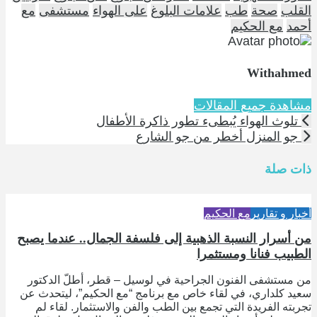
القلب
صحة
طب
علامات البلوغ
على الهواء
مستشفى
مع
أحمد
مع الحكيم
Withahmed
مشاهدة جميع المقالات
تلوث الهواء يُبطىء تطور ذاكرة الأطفال
جو المنزل أخطر من جو الشارع
ذات صلة
أخبار و تقارير
مع الحكيم
من أسرار النسبة الذهبية إلى فلسفة الجمال.. عندما يصبح
الطبيب فنانا ومستثمرا
من مستشفى الفنون الجراحية في لوسيل – قطر، أطلّ الدكتور
سعيد كلداري، في لقاء خاص مع برنامج “مع الحكيم”، ليتحدث عن
تجربته الفريدة التي تجمع بين الطب والفن والاستثمار. لقاء لم