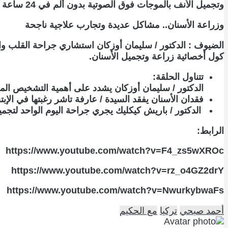
وتجميل الأنف بالموجات فوق الصوتية بدون ألم في 24 ساعة
وزراعة الأسنان.. مشاكل عديدة وتجارب علاجية ناجحة
الضيوف : الدكتور / سليمان أوزكان استشاري جراحة القلب والأ
كول أخصائية زراعة وتجميل الأسنان.
تتناول الحلقة:
الدكتور / سليمان أوزكان يشدد على أهمية التشخيص المبك
فقدان الأسنان يفقد السيدة / عارفة تاشر رغبتها في الإب
الدكتور / باريش كيكليك يجري جراحة اليوم الواحد لتجم
الرابط:
https://www.youtube.com/watch?v=F4_zs5wXROc
https://www.youtube.com/watch?v=rz_o4GZ2drY
https://www.youtube.com/watch?v=NwurkybwaFs
أحمد صبحي
تركيا
مع الحكيم