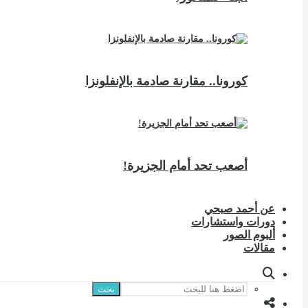
كورونا.. مقارنة صادمة بالإنفلونزا
أصعب تحد أمام الجزيرة!
عن أحمد صبحي
دورات واستشارات
ألبوم الصور
مقالات
بحث