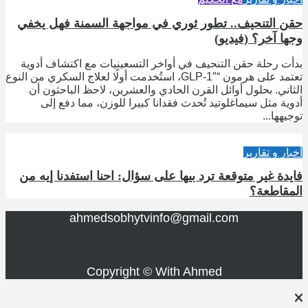
حقن التنحيف.. تطور ثوري في مواجهة السمنة فهل يخفي
وجها آخر؟ (فيديو)
بدأت رحلة حقن التنحيف في أواخر التسعينيات مع اكتشاف أدوية
تعتمد على هرمون “GLP-1″، استُخدمت أولًا لعلاج السكري من النوع
الثاني. بحلول أوائل القرن الحادي والعشرين، لاحظ الباحثون أن
أدوية مثل سيماغلوتيد تُحدث فقدانا كبيرا للوزن، مما دفع إلى
توجيهها...
أخبار و تقارير
فايدة غير متوقعة ترد بيها على سؤال: احنا استفدنا إيه من
المقاطعة؟
ahmedsobhytvinfo@gmail.com
Copyright © With Ahmed