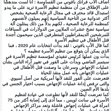
أضاف الأب فرانك بافوني من القساوسة : أنا لست مندهشًا
على الإطلاق من أن منظمة تنظيم الأسرة تريد على ما يبدو
استبدال قائد محترف في مجال الرعاية الصحية بشخص
أكثر عدوانية من الناحية السياسية إنهم يميلون لأنفسهم
كمنظمة للرعاية الصحية ، لكنهم بدلاً من ذلك يمثلون آلة
سياسية تضخ عشرات الملايين من الدولارات في السباقات
للمرشحين الديمقراطيين المتطرفين الذين سيحمون أجندة
قتل الأطفال في تنظيم الأسرة
كما قال الأب بافوني : لقد بدأت انتخابات عام 2020 ، فما
الذي يمكن أن يتوقع من تنظيم الأسرة تنظيمه ؟
بدأت ون عملها كرئيس تنفيذي لمؤسسة تنظيم الأسرة في
سبتمبر الماضي وبدأت على الفور في تغيير آراء الناس بشأن
عمليات الإجهاض وسرعان ما وصفت قتل الأطفال في
عمليات الإجهاض بأنه عمل منقذ للحياة
فتعرضت على الفور للنقد لأنها أمريكية من أصل آسيوي
والتى ترفض إدانة عمليات الإجهاض بسبب اختيار الجنس في
بلدها الأم الصين
كما تعرضت أيضًا للنقد لأنها تطوعت في عيادة لتنظيم
الأسرة في سانت لويس ، مما أدى إلى إصابة أكثر من 75
امرأة في عمليات إجهاض فاشلة وتعد مراكز الإجهاض
التابعة لتنظيم الأسرة أمرًا سيئًا للغاية لدرجة أنه فشل في