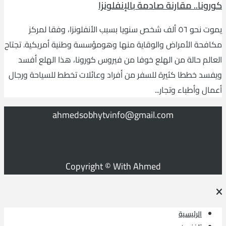
كورونا.. مقارنة صادمة بالإنفلونزا
يموت نحو ٥٦ ألف شخص سنويا بسبب الأنفلونزا، وفقا لمركز
مكافحة الأمراض والوقاية منها وهومؤسسة وطنية أمريكية. تجتاح
العالم حالة من الهلع خوفا من فيروس كورونا، هذا الهلع أفسد
ويفسد خططا كثيرة للسفر من أفراد وعائلات تخطط للسياحة ورجال
أعمال وأطباء وتجار...
ahmedsobhytvinfo@gmail.com
Copyright © With Ahmed
الرئيسية