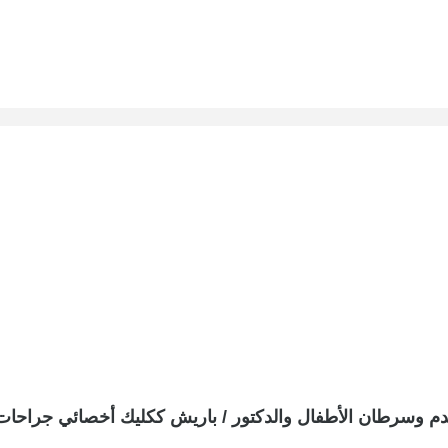
لدم وسرطان الأطفال والدكتور / باريش ككليك أخصائي جراحات ا