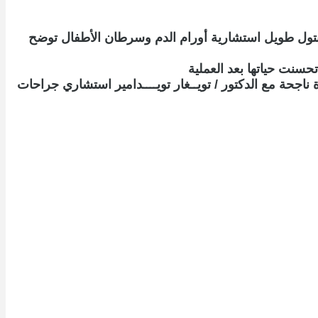
ة / بتول طويل استشارية أورام الدم وسرطان الأطفال توضح
حسنت حياتها بعد العملية
ناجحة مع الدكتور / تويــغار تويــــدامير استشاري جراحات