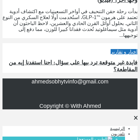
بدأت رحلة حقن التنحيف في أواخر التسعينيات مع اكتشاف أدوية
تعتمد على هرمون “GLP-1″، استُخدمت أولًا لعلاج السكري من النوع
الثاني. بحلول أوائل القرن الحادي والعشرين، لاحظ الباحثون أن
أدوية مثل سيماغلوتيد تُحدث فقدانا كبيرا للوزن، مما دفع إلى
توجيهها...
أخبار و تقارير
فايدة غير متوقعة ترد بيها على سؤال: احنا استفدنا إيه من
المقاطعة؟
ahmedsobhytvinfo@gmail.com
Copyright © With Ahmed
الرئيسية
تلفزيون