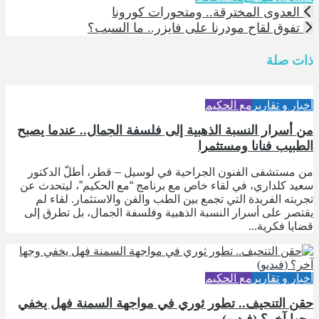
العدوى المخترقة.. ومتحورات كورونا
تفوق لقاح مودرنا على فايزر.. ما السبب؟
ذات صلة
أخبار و تقارير
مع الحكيم
من أسرار النسبة الذهبية إلى فلسفة الجمال.. عندما يصبح
الطبيب فنانا ومستثمرا
من مستشفى الفنون الجراحية في لوسيل – قطر، أطلّ الدكتور
سعيد كلداري، في لقاء خاص مع برنامج “مع الحكيم”، ليتحدث عن
تجربته الفريدة التي تجمع بين الطب والفن والاستثمار. لقاء لم
يقتصر على أسرار النسبة الذهبية وفلسفة الجمال، بل تطرق إلى
قضايا فكرية...
أخبار و تقارير
مع الحكيم
حقن التنحيف.. تطور ثوري في مواجهة السمنة فهل يخفي
وجها آخر؟ (فيديو)