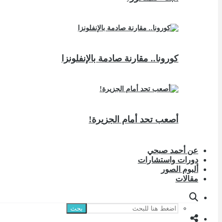
كورونا.. مقارنة صادمة بالإنفلونزا
أصعب تحد أمام الجزيرة!
عن أحمد صبحي
دورات واستشارات
ألبوم الصور
مقالات
بحث