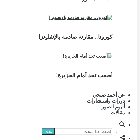
كورونا.. مقارنة صادمة بالإنفلونزا
أصعب تحد أمام الجزيرة!
عن أحمد صبحي
دورات واستشارات
ألبوم الصور
مقالات
بحث