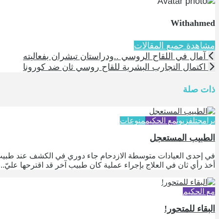
Withahmed
مشاهدة جميع المقالات
آمال في اللقاح الروسي ..ودراستان تبشران بفعاليته
اكتمال التجارب البشرية للقاح روسي ثان ضد كورونا
ذات صلة
برامج
تلفزيون
مع الحكيم
منوعات
الطبيب المستعجل
في إحدى العيادات متوسطة الازدحام جاء دوري في الكشف عند طبيب أ
أخذ رأي ثان في العلاج بإجراء عملية كان طبيب آخر قد اقترحها عليّ...
مع الحكيم
البقاء للمتحور!