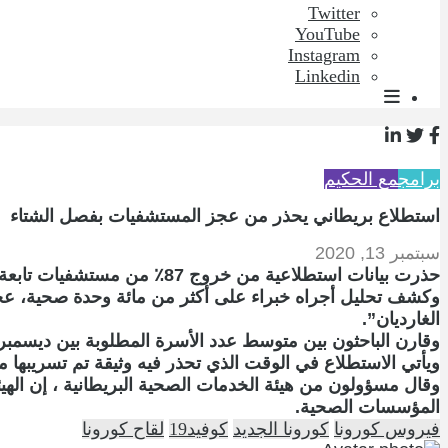
Twitter
YouTube
Instagram
Linkedin
برامج
مع الحكيم
استطلاع بريطاني يحذر من عجز المستشفيات بفصل الشتاء
سبتمبر 13, 2020
حذرت بيانات استطلاعية من خروج 87٪ من مستشفيات تابعة لهيئة الصحة العامة البريطانية عن طاقتها الاستيعابية، إذا زاد انتشار وباء كورونا في فصل الشتاء.
وكشف تحليل أجراه خبراء على أكثر من مائة وحدة صحية، عج
الغارديان”.
وقارن الباحثون بين متوسط عدد الأسرة المطلوبة بين ديسمبر 2019 وفبراير 2020 ، وعدد الأسرة المطلوبة لمرضى كوفيد19 في أبريل/ نيسان في ذروة الوبا
ويأتي الاستطلاع في الوقت الذي تحذر فيه وثيقة تم تسريبها م
وقال مسؤولون من هيئة الخدمات الصحية البريطانية ، إن اله
المؤسسات الصحية.
فيروس كورونا
كورونا الجديد
كوفيد19
لقاح كورونا