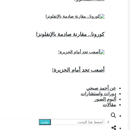
كورونا.. مقارنة صادمة بالإنفلونزا
أصعب تحد أمام الجزيرة!
عن أحمد صبحي
دورات واستشارات
ألبوم الصور
مقالات
بحث