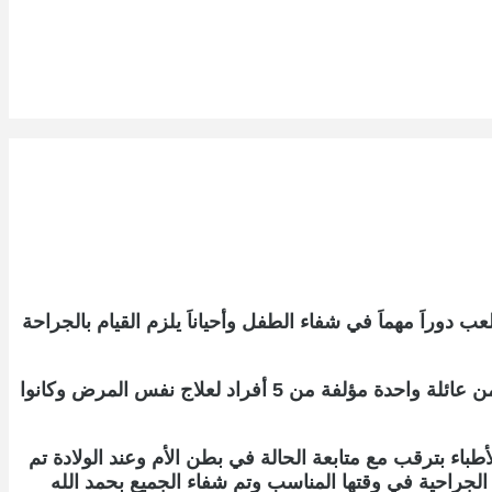
وراَ مهماَ في شفاء الطفل وأحياناَ يلزم القيام بالجراحة
في بعض أمراض القلب يمكن لنفس العائلة أن يصابوا بنفس المرض فعلى سبيل المثال تم إجراء نفس العملية لأربعة أفراد من عائلة واحدة مؤلفة من 5 أفراد لعلاج نفس المرض وكانوا
طباء بترقب مع متابعة الحالة في بطن الأم وعند الولادة تم
ة الجراحية في وقتها المناسب وتم شفاء الجميع بحمد الله