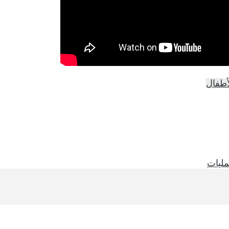
أطفال
مليات