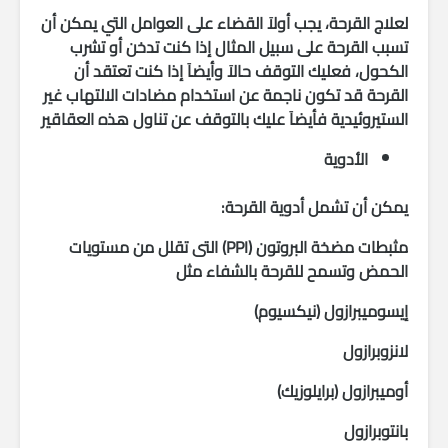
لعلاج القرحة، يجب أولاَ القضاء على العوامل التي يمكن أن
تسبب القرحة على سبيل المثال إذا كنت تدخن أو تشرب
الكحول، فعليك التوقف حالاَ وأيضاَ إذا كنت تعتقد أن
القرحة قد تكون ناجمة عن استخدام مضادات الالتهاب غير
الستيروئيدية فأيضاَ عليك بالتوقف عن تناول هذه العقاقير
الأدوية
يمكن أن تشمل أدوية القرحة:
مثبطات مضخة البروتون (PPI) التى تقلل من مستويات
الحمض وتسمح للقرحة بالشفاء مثل
إيسوميبرازول (نيكسيوم)
لانزوبرازول
أوميبرازول (برايلوزيك)
بانتوبرازول