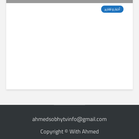
أخبار و تقارير
فايدة غير متوقعة ترد بيها على سؤال: احنا
استفدنا إيه من المقاطعة؟
ahmedsobhytvinfo@gmail.com
Copyright © With Ahmed