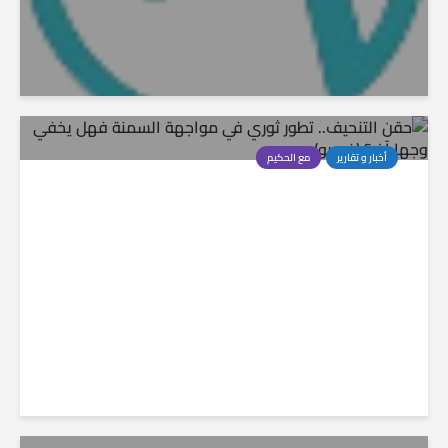
أخبار و تقارير
مع الحكيم
حقن التنحيف.. تطور ثوري في مواجهة السمنة
فهل يخفي وجها آخر؟ (فيديو)