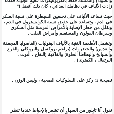
والصودا) والتمسك فقط بالكربوهيدرات عالية الجودة فكلما
زادت الألياف في نظامك الغذائي ، كان ذلك أفضل!”
حيث تساعد الألياف على تحسين السيطرة على نسبة السكر
في الدم ، وتساعد على خفض نسبة الكوليسترول في الدم ،
وتقلل من خطر الإصابة بالأمراض المزمنة مثل السكري
وسرطان القولون والمستقيم وأمراض القلب .
وتشمل الأطعمة الغنية بالألياف البقوليات (الفاصوليا المجففة
والعدس) والخضروات (براعم بروكسل والبروكلي والقرع
والسبانخ والبطاطا الحلوة) والفاكهة (التفاح ، التوت ،
البرتقال ، الكمثرى) .
نصيحة 3: ركز على السلوكيات الصحية ، وليس الوزن .
تقول آنا تايلور من السهل أن تشعر بالإحباط عندما تنظر