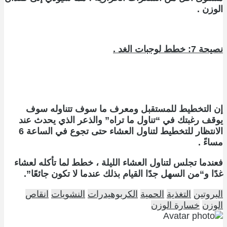
الوزن .
نصيحة 7: خطط لوجبات الغد .
إن التخطيط للمستقبل ومعرف ما سوف تتناوله سوف
يوقف رغبتك في “تناول ما تراه” والذعر الذي يحدث عند
الانتظار للتخطيط لتناول العشاء حتى تجوع في الساعة 6
مساءً .
فعندما تجلس لتناول العشاء الليلة ، خطط لما تأكله لعشاء
غدًا و
“
من السهل جدًا القيام بذلك عندما لا تكون جائعًا”.
البروتين
التغذية
الحمية
الكربوهيدرات
النشويات
انقاص
الوزن
خسارة الوزن