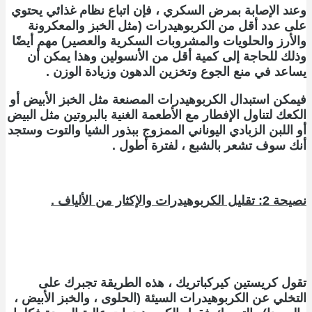
وعند الإصابة بمرض السكري ، فإن اتباع نظام غذائي يحتوي
على عدد أقل من الكربوهيدرات (مثل الخبز والمعكرونة
والأرز والحلويات والمشروبات السكرية والعصير) مهم أيضًا
وذلك للحاجة إلى كمية أقل من الأنسولين وهذا يمكن أن
يساعد في منع الجوع وتخزين الدهون وزيادة الوزن .
فيمكن استبدال الكربوهيدرات المصنعة مثل الخبز الأبيض أو
الكعك لتناول الإفطار مع الأطعمة الغنية بالبروتين مثل البيض
أو اللبن الزبادي اليوناني الممزوج ببذور الشيا والتوت وستجد
أنك سوف تشعر بالشبع ، لفترة أطول .
نصيحة 2: تقليل الكربوهيدرات والإكثار من الألياف .
تقول كريستين كيركباتريك ، هذه الطريقة تجبرك على
التخلي عن الكربوهيدرات السيئة (الحلوى ، والخبز الأبيض ،