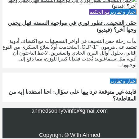
أخبار و تقارير
مع الحكيم
حقن التنحيف.. تطور ثوري في مواجهة السمنة فهل يخفي
وجها آخر؟ (فيديو)
بدأت رحلة حقن التنحيف في أواخر التسعينيات مع اكتشاف أدوية
تعتمد على هرمون “GLP-1″، استُخدمت أولًا لعلاج السكري من النوع
الثاني. بحلول أوائل القرن الحادي والعشرين، لاحظ الباحثون أن
أدوية مثل سيماغلوتيد تُحدث فقدانا كبيرا للوزن، مما دفع إلى
توجيهها...
أخبار و تقارير
فايدة غير متوقعة ترد بيها على سؤال: احنا استفدنا إيه من
المقاطعة؟
ahmedsobhytvinfo@gmail.com
Copyright © With Ahmed