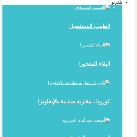
تلفزيون
الطبيب المستعجل
البقاء للمتحور!
كورونا.. مقارنة صادمة بالإنفلونزا