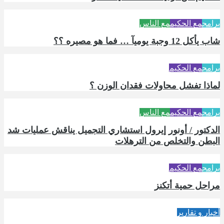
برامج
مع الحكيم
مع الناس
شاب يأكل 12 وجبة يوميآ … فما هو مصيره ؟؟
برامج
مع الحكيم
لماذا تفشل محاولات فقدان الوزن ؟
برامج
مع الحكيم
مع الناس
الدكتور / أونور إيرول استشاري التجميل يناقش عمليات شد
البطن والتخلص من الترهلات
برامج
مع الحكيم
مراحل حمية أتكنز
أخبار و تقارير