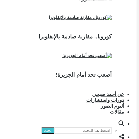
كورونا.. مقارنة صادمة بالإنفلونزا
أصعب تحد أمام الجزيرة!
عن أحمد صبحي
دورات واستشارات
ألبوم الصور
مقالات
بحث