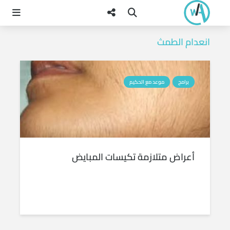
انعدام الطمث
برامج
موعد مع الحكيم
أعراض متلازمة تكيسات المبايض