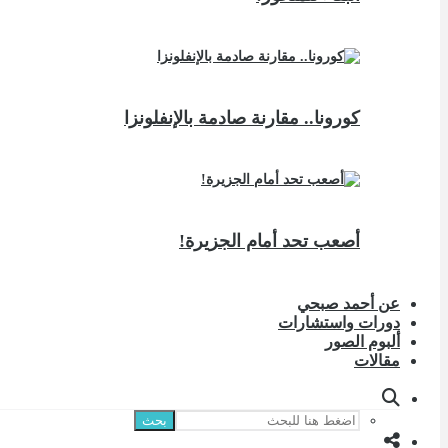
كورونا.. مقارنة صادمة بالإنفلونزا
أصعب تحد أمام الجزيرة!
عن أحمد صبحي
دورات واستشارات
ألبوم الصور
مقالات
بحث