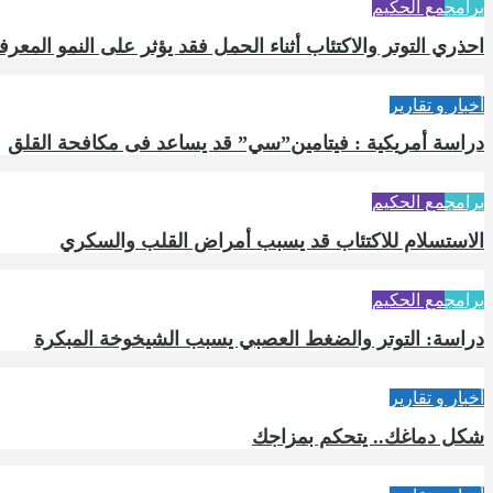
برامج
مع الحكيم
احذري التوتر والاكتئاب أثناء الحمل فقد يؤثر على النمو المع
أخبار و تقارير
دراسة أمريكية : فيتامين”سي” قد يساعد فى مكافحة القلق
برامج
مع الحكيم
الاستسلام للاكتئاب قد يسبب أمراض القلب والسكري
برامج
مع الحكيم
دراسة: التوتر والضغط العصبي يسبب الشيخوخة المبكرة
أخبار و تقارير
شكل دماغك.. يتحكم بمزاجك