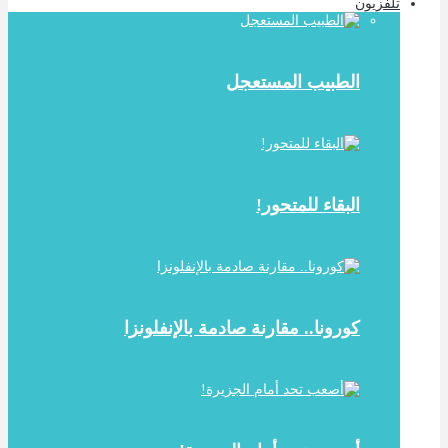
تلفزيون
الطبيب المستعجل
البقاء للمتحور!
كورونا.. مقارنة صادمة بالإنفلونزا