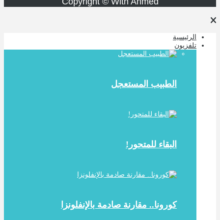
Copyright © With Ahmed
الرئيسية
تلفزيون
الطبيب المستعجل
البقاء للمتحور!
كورونا.. مقارنة صادمة بالإنفلونزا