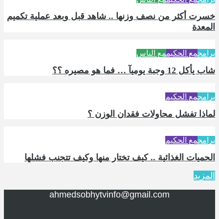
خسرت أكثر من نصف وزنها .. شاهد قبل وبعد عملية تكميم
المعدة
برامج
مع الحكيم
مع الناس
شاب يأكل 12 وجبة يوميآ … فما هو مصيره ؟؟
برامج
مع الحكيم
لماذا تفشل محاولات فقدان الوزن ؟
برامج
مع الحكيم
الحميات الغذائية .. كيف تختار منها وكيف تتجنب فشلها
المزيد
ahmedsobhytvinfo@gmail.com