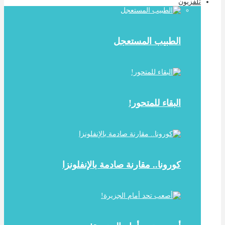
تلفزيون
الطبيب المستعجل
البقاء للمتحور!
كورونا.. مقارنة صادمة بالإنفلونزا