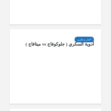
أخبار و تقارير
أدوية السكري ( جلوكوفاج vs ميتافاج )