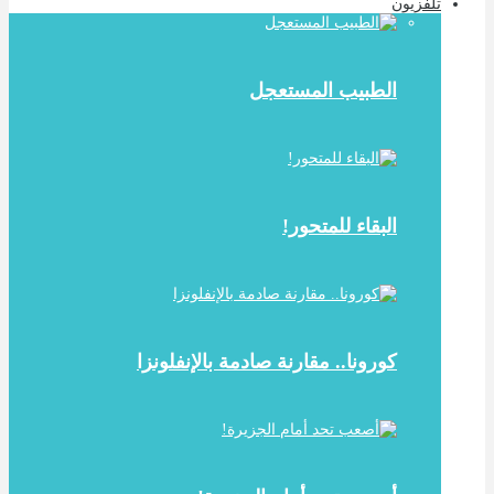
تلفزيون
الطبيب المستعجل
البقاء للمتحور!
كورونا.. مقارنة صادمة بالإنفلونزا