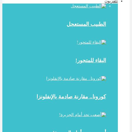
تلفزيون
الطبيب المستعجل
البقاء للمتحور!
كورونا.. مقارنة صادمة بالإنفلونزا