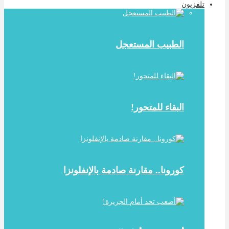
تلفزيون
الطبيب المستعجل
البقاء للمتحور!
كورونا.. مقارنة صادمة بالإنفلونزا