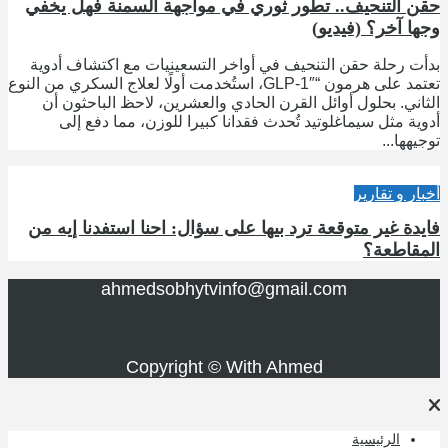
حقن التنحيف.. تطور ثوري في مواجهة السمنة فهل يخفي
وجها آخر؟ (فيديو)
بدأت رحلة حقن التنحيف في أواخر التسعينيات مع اكتشاف أدوية
تعتمد على هرمون “GLP-1″، استُخدمت أولًا لعلاج السكري من النوع
الثاني. بحلول أوائل القرن الحادي والعشرين، لاحظ الباحثون أن
أدوية مثل سيماغلوتيد تُحدث فقدانا كبيرا للوزن، مما دفع إلى
توجيهها...
أخبار و تقارير
فايدة غير متوقعة ترد بيها على سؤال: احنا استفدنا إيه من
المقاطعة؟
ahmedsobhytvinfo@gmail.com
Copyright © With Ahmed
الرئيسية