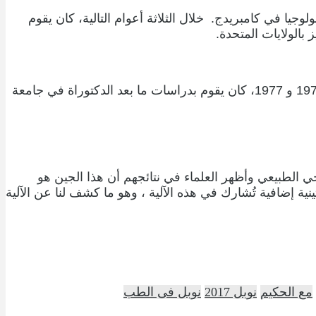
هادة الدكتوراة في عام 1970 من معهد ماساتشوستس للتكنولوجيا في كامبريدج. خلال الثلاثة أعوام التالية، كان يقوم
وُلِدَ في عام 1949 في ميامي بالولايات المتحدة، حصل على شهادة الدكتوراة من جامعة تكساس في عام 1975. بين عامي 1975 و 1977، كان يقوم بدراسات ما بعد الدكتوراة في جامعة
وجي الطبيعي وأظهر العلماء في نتائجهم أن هذا الجين هو
تينية إضافية تُشارك في هذه الآلية ، وهو ما كشف لنا عن الآلية
مع الحكيم
نوبل 2017
نوبل فى الطب