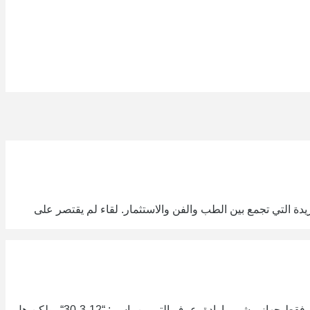
ة التي تجمع بين الطب والفن والاستثمار. لقاء لم يقتصر على
ظهر مؤخرا تمرين بسيط استطاع أن يخطف الأنظار على منصات التواصل الاجتماعي، إذ لا يحتاج إلى خبرة، ولا أجهزة معقدة، ولا حتى مدرب.. فقط جهاز مشي وإرادة. عرف التمرين باسم: “12-3-30“، ولكن هل