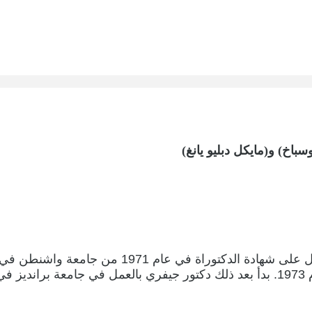
وُلِدَ في عام 1945 في مدينة نيويورك بالولايات ال