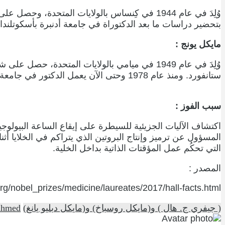
بتحضير دراسات ما بعد الدكتوراة في جامعة أدنبرة بأسكوتلندا. منذ عام 1974 وحتى الآن يعمل دكتور مايكل في جامعة برانديز 
مايكل يونج :
ستانفورد. ومنذ عام 1978 وحتى الآن يعمل الدكتور في جامعة روكفلر بنيويورك.
سبب الفوز :
اكتشاف الآليات الجزيئية للسيطرة على إيقاع الساعة البيولوجية
المسؤول عن ترميز وإنتاج البروتين الذي يتراكم في الخلايا أثناء
التي تحكُم عمل المؤقتات الذاتية بداخل الخلية.
المصدر :
rg/nobel_prizes/medicine/laureates/2017/hall-facts.html
( جيفري ج. هال ) و(مايكل روسباخ) و(مايكل دبليو يانغ)
ahmed