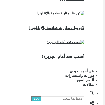
كورونا.. مقارنة صادمة بالإنفلونزا
أصعب تحد أمام الجزيرة!
عن أحمد صبحي
دورات واستشارات
ألبوم الصور
مقالات
بحث