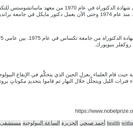
وُلِدَ في عام 1944 في كِنساس بالولايات المتحدة، وحصل على ش
بالولايات المتحدة.
 حيث قام العلماء بعزلِ الجين الذي يتحكَّم في الإيقاع البيول
 فترات الليل ويتحلَّل خلال النهار ثم قاموا بتحديدِ مكوناتٍ برو
https://www.nobelprize.o
with
health
أحمد صبحي
الجزيرة
الساعة البيولوجية
مستشفى