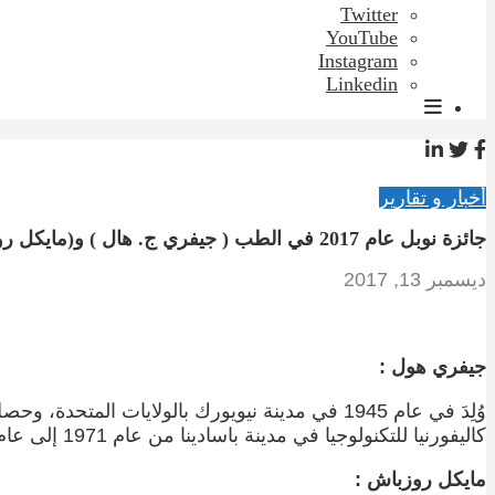
Twitter
YouTube
Instagram
Linkedin
أخبار و تقارير
جائزة نوبل عام 2017 في الطب ( جيفري ج. هال ) و(مايكل روسباخ) و(مايكل دبليو يانغ)
ديسمبر 13, 2017
جيفري هول :
كاليفورنيا للتكنولوجيا في مدينة باسادينا من عام 1971 إلى عام 1973. بدأ بعد ذلك دكتور جيفري بالعمل في جامعة برانديز في عام 1974.
مايكل روزباش :