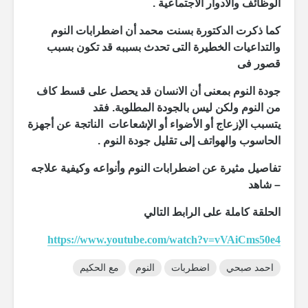
الوظائف
والأدوار
الاجتماعية .
كما ذكرت الدكتورة بسنت محمد أن اضطرابات النوم
والتداعيات الخطيرة التى تحدث بسببه قد تكون بسبب
قصور فى
جودة النوم بمعنى أن الانسان قد يحصل على قسط كاف
من النوم ولكن ليس بالجودة المطلوبة. فقد
يتسبب الإ
زعاج أو الأضواء
أ
و ا
لإ
شعاعات الناتجة عن أجهزة
الحاسوب والهواتف إلى تقليل جودة النوم .
تفاصيل مثيرة عن اضطرابات النوم وأنواعه وكيفية علاجه
– شاهد
الحلقة كاملة على الرابط التالي
https://www.youtube.com/watch?
v=vVAiCms50e4
احمد صبحي
اضطربات
النوم
مع الحكيم