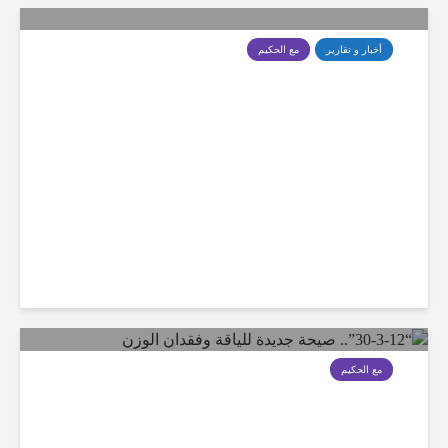
أخبار و تقارير
مع الحكيم
من أسرار النسبة الذهبية إلى فلسفة الجمال..
عندما يصبح الطبيب فنانا ومستثمرا
مع الحكيم
“30-3-12”.. صيحة جديدة للياقة وفقدان الوزن