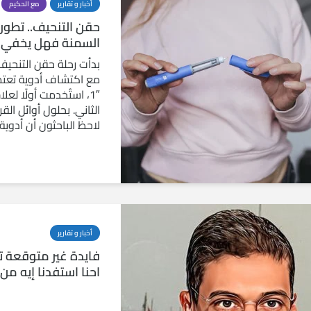
أخبار و تقارير
مع الحكيم
حقن التنحيف.. تطور
السمنة فهل يخفي وج
بدأت رحلة حقن التنحيف
1″، استُخدمت أولًا لع
الثاني. بحلول أوائل الق
لاحظ الباحثون أن أدوية
أخبار و تقارير
فايدة غير متوقعة تر
احنا استفدنا إيه م