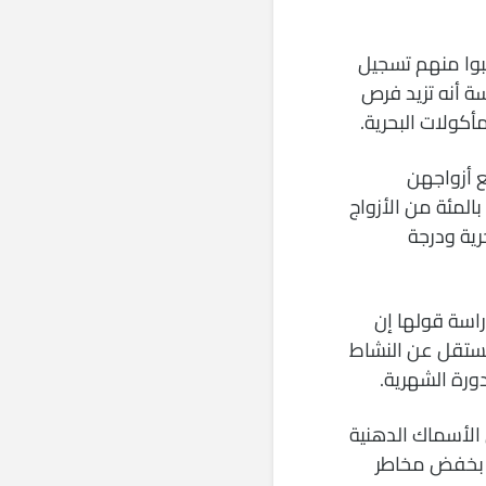
 وطلبوا منهم تسجيل
ة أنه تزيد فرص
ناولن مع أزواجهن
المأكولات البحرية أكثر من مرتين بالأسبوع قد حملن بالمقارنة مع 79 بالمئة من الأزواج
رية ودرجة
راسة قولها إن
 مستقل عن النشاط
ورة الشهرية.
 الأسماك الدهنية
ونة الغنية بالأوميجا3 والمرتبطة بخفض مخاطر