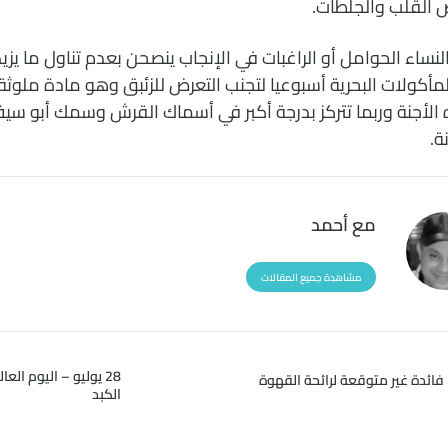
 القلب والجلطات.
لنساء الحوامل أو الراغبات في الإنجاب ينصحن بعدم تناول ما يزي
مأكولات البحرية أسبوعيا لتجنب التعرض للزئبق وهو مادة ملوث
الأجنة وربما تتركز بدرجة أكبر في أسماك القرش وسمك أبو سيف
ة.
مع أحمد
مشاهدة جميع المقالات
28 يوليو – اليوم الع
فائدة غير متوقعة لرائحة القهوة
الكبد