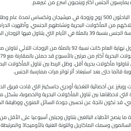
 يمارسون الجنس أكثر وينجبون أسرع من غيرهم.
وتتبع الباحثون 500 زوج وزوجة في ميشيجان وتكساس لمدة عام
اكهم من المأكولات البحرية ونشاطهم الجنسي. وأظهرت الدراس
39 بالمئة في الأيام التي يتناول فيها الزوجان المأكولات البحرية.
وبحلول نهاية العام كانت نسبة 92 بالمئة من الزوجات اللائي ت
 تناولوا مأكولات بحرية أقل. وظل الربط بين تناول المأكولات البح
بة قائما حتى بعد استبعاد أثر تواتر مرات ممارسة الجنس.
 رويترز عن آخصائية التغذية أودري جاسكينز التي قادت فريق الد
 التي لاحظناها بين تناول المأكولات البحرية والخصوبة، بشكل
ي، قد تكون ناتجة عن تحسين جودة السائل المنوي ووظيفة الد
 ما ينصح الأطباء البالغين بتناول وجبتين أسبوعيا على الأقل من
مثل السالمون وسمك الماكاريل والت