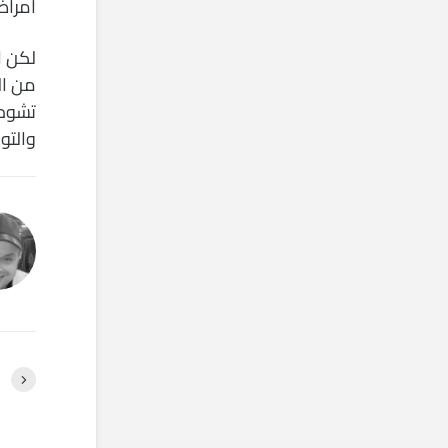
أمراض
لكن ا
من ال
تشوه 
والتون