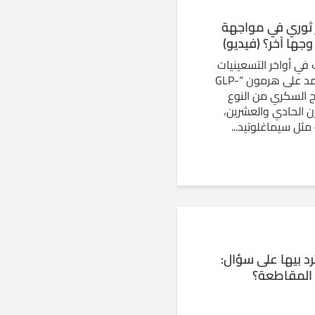
 ثوري في مواجهة
ها آخر؟ (فيديو)
 في أواخر التسعينيات
مع اكتشاف أدوية تعتمد على هرمون “GLP-
لاج السكري من النوع
رن الحادي والعشرين،
 مثل سيماغلوتيد...
د بيها على سؤال:
ن المقاطعة؟