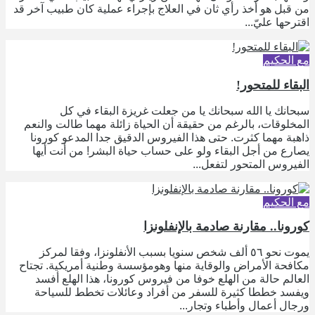
من قبل هو أخذ رأي ثان في العلاج بإجراء عملية كان طبيب آخر قد
اقترحها عليّ...
مع الحكيم
البقاء للمتحور!
سبحانك يا الله سبحانك يا من جعلت غريزة البقاء في كل
المخلوقات، بالرغم من حقيقة أن الحياة زائلة مهما طالت والنعم
ذاهبة مهما كثرت. حتى هذا الفيروس الدقيق جدا المدعو كورونا
يصارع من أجل البقاء ولو على حساب حياة البشر! من أنت أيها
الفيروس المتحور لتفعل...
مع الحكيم
كورونا.. مقارنة صادمة بالإنفلونزا
يموت نحو ٥٦ ألف شخص سنويا بسبب الأنفلونزا، وفقا لمركز
مكافحة الأمراض والوقاية منها وهومؤسسة وطنية أمريكية. تجتاح
العالم حالة من الهلع خوفا من فيروس كورونا، هذا الهلع أفسد
ويفسد خططا كثيرة للسفر من أفراد وعائلات تخطط للسياحة
ورجال أعمال وأطباء وتجار...