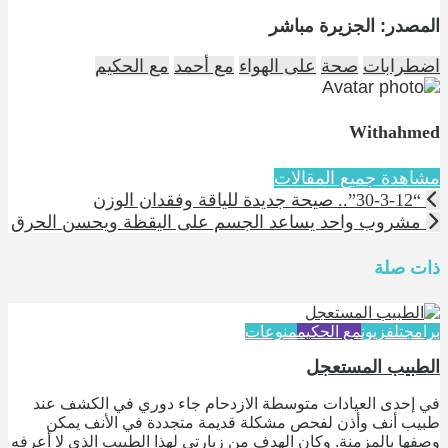
المصدر: الجزيرة مباشر
اضطرابات
صحة
على الهواء
مع أحمد
مع الحكيم
Withahmed
مشاهدة جميع المقالات
“30-3-12”.. صيحة جديدة للياقة وفقدان الوزن
مشروب واحد يساعد الجسم على اليقظة ويحسن الحرق
ذات صلة
برامج
تلفزيون
مع الحكيم
منوعات
الطبيب المستعجل
في إحدى العيادات متوسطة الازدحام جاء دوري في الكشف عند
طبيب أنف وأذن لفحص مشكلة قديمة متجددة في الأنف يمكن
وصفها بالمزمنة. وكان الهدف من زيارتي لهذا الطبيب الذي لا أعرفه