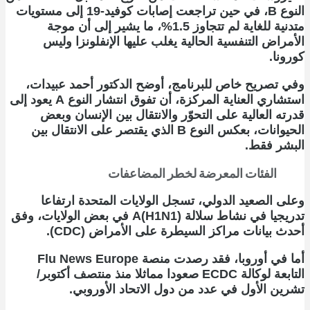
النوع B، في حين تراجعت إصابات كوفيد-19 إلى مستويات
متدنية للغاية لم تتجاوز 1.5%، ما يشير إلى أن موجة
الأمراض التنفسية الحالية يغلب عليها الإنفلونزا وليس
كورونا.
وفي تصريح خاص للبرنامج، أوضح الدكتور أحمد عبيدات،
استشاري العناية المركزة، أن تفوق انتشار النوع A يعود إلى
قدرته العالية على التحوّر والانتقال بين الإنسان وبعض
الحيوانات، بعكس النوع B الذي يقتصر على الانتقال بين
البشر فقط.
الفئات المعرضة لخطر المضاعفات
وعلى الصعيد الدولي، تسجل الولايات المتحدة ارتفاعا
تدريجيا في نشاط سلالة A(H1N1) في بعض الولايات، وفق
أحدث بيانات مراكز السيطرة على الأمراض (CDC).
أما في أوروبا، فقد رصدت منصة Flu News Europe
التابعة لوكالة ECDC صعودا مماثلا منذ منتصف أكتوبر/
تشرين الأول في عدد من دول الاتحاد الأوروبي.