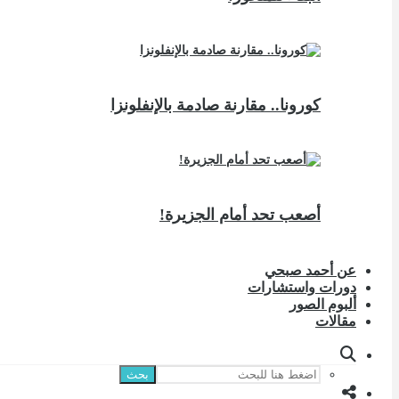
كورونا.. مقارنة صادمة بالإنفلونزا
أصعب تحد أمام الجزيرة!
عن أحمد صبحي
دورات واستشارات
ألبوم الصور
مقالات
بحث