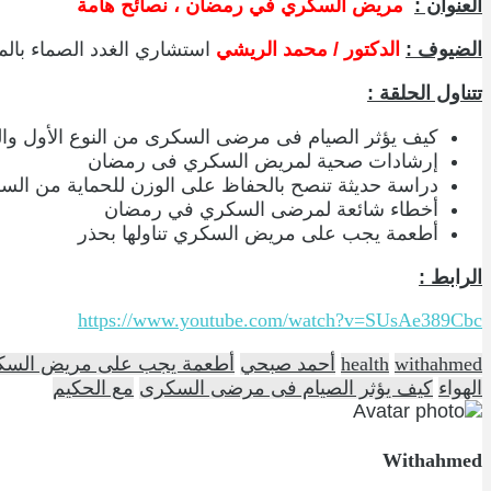
العنوان :
مريض السكري في رمضان ، نصائح هامة
الضيوف :
الدكتور /
محمد الريشي
استشاري الغدد الصماء بال
تتناول الحلقة :
كيف يؤثر الصيام فى مرضى السكرى من النوع الأول والث
إرشادات صحية لمريض السكري فى رمضان
دراسة حديثة تنصح بالحفاظ على الوزن للحماية من الس
أخطاء شائعة لمرضى السكري في رمضان
أطعمة يجب على مريض السكري تناولها بحذر
الرابط :
https://www.youtube.com/watch?v=SUsAe389Cbc
withahmed
health
أحمد صبحي
أطعمة يجب على مريض السكري
الهواء
كيف يؤثر الصيام فى مرضى السكرى
مع الحكيم
Withahmed