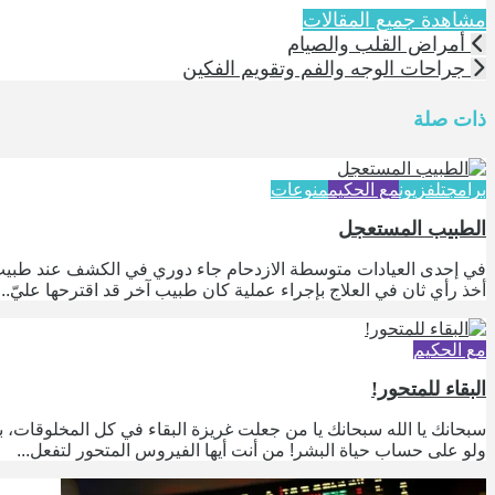
مشاهدة جميع المقالات
أمراض القلب والصيام
جراحات الوجه والفم وتقويم الفكين
ذات صلة
برامج
تلفزيون
مع الحكيم
منوعات
الطبيب المستعجل
في إحدى العيادات متوسطة الازدحام جاء دوري في الكشف عند طبيب أ
أخذ رأي ثان في العلاج بإجراء عملية كان طبيب آخر قد اقترحها عليّ...
مع الحكيم
البقاء للمتحور!
سبحانك يا الله سبحانك يا من جعلت غريزة البقاء في كل المخلوقات، ب
ولو على حساب حياة البشر! من أنت أيها الفيروس المتحور لتفعل...