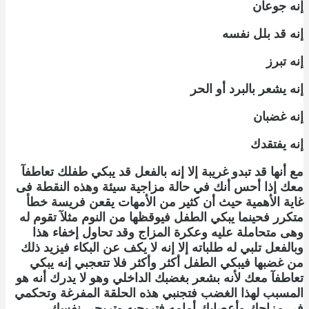
إنه جوعان
إنه قد بلل نفسه
إنه تبرز
إنه يشعر بالبرد أو الحر
إنه غضبان
إنه يفتقدك
مع أنها قد تبدو غريبة إلا إنه بالفعل قد يبكي طفلك تعاطفآ
معك إذا أحس أنك في حالة مزاجية سيئة وهذه النقطة فى
غاية الأهمية حيث أن كثير من الأمهات يقعن فريسة خطأ
متكرر فحينما يبكي الطفل فيوقظها من النوم مثلآ تقوم له
وهى متحاملة عليه وعكرة المزاج وقد تحاول إخفاء هذا
وبالفعل تلبي له طلباته إلا إنه لا يكف عن البكاء فيزيد ذلك
من غضبها فيبكي الطفل أكثر وأكثر فلا تتعجبي إنه يبكي
تعاطفآ معك لأنه بشعر بغضبك الداخلي وهو لا يدرك أنه هو
المسبب لهذا الغضب فتجنبي هذه الحلقة المفرغة وتحكمي
في مزاجك وأعصابك أمامه فتريحيه وتريحي نفسك