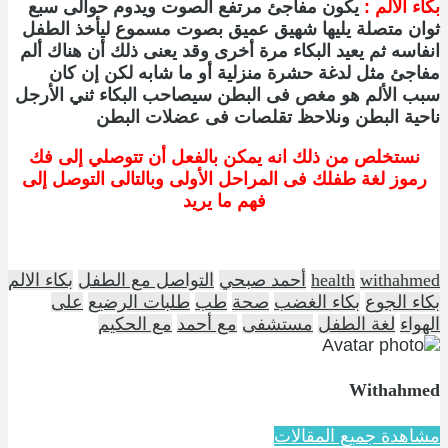
بكاء الألم :
يكون مفاجئ مرتفع الصوت ويدوم حوالى سبع
ثوان متصلة يليها شهيق عميق بصوت مسموع ليأخذ الطفل
انفاسه ثم يعيد البكاء مرة أخرى وقد يعنى ذلك أن هناك ألم
مفاجئ مثل لدغة حشرة منزلية أو ما شابه لكن إن كان
سبب الألم هو مغص فى البطن سيصاحب البكاء ثني الأرجل
ناحية البطن ونلاحظ تقلصات فى عضلات البطن
نستخلص من ذلك انه يمكن بالفعل أن تتوصلي إلى فك
رموز لغة طفلك فى المراحل الأولى وبالتالى التوصل إلى
فهم ما يريد
withahmed
health
أحمد صبحي
التواصل مع الطفل
بكاء الالم
بكاء الجوع
بكاء الغضب
صحة
طب
طلبات الرضيع
على
الهواء
لغة الطفل
مستشفى
مع أحمد
مع الحكيم
Withahmed
مشاهدة جميع المقالات