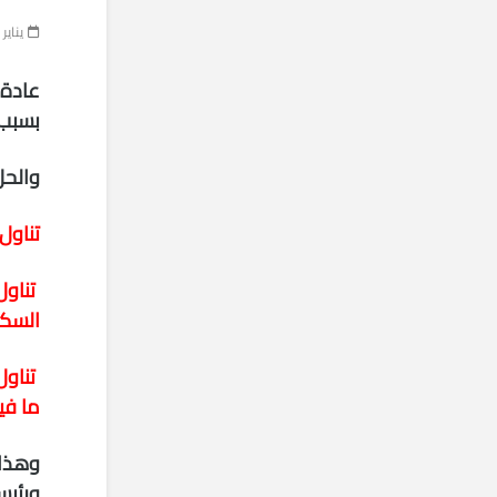
يناير 24, 2018
عادة 
بسبب 
والح
تناول
تناول
السك
تناول
ما في
وهذا 
ورئيس