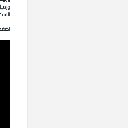
وزميل
السكر
اضغط 