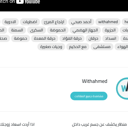
h
withahmed
أحمد صبحي
ارتجاع المرئ
اضطربات
الادوية
بات
الجزيرة
الجهاز الهضمي
الحموضة
السكرى
السمنة
الم
دة
انسداد
حرقان
حرقة الفؤاد
حرقة المعدة
حموضة
صحة
لهواء
مستشفى
مع الحكيم
وجيات صغيرة
Withahmed
مشاهدة جميع المقالات
منظار يكشف عن جسم غريب داخل
اذا أردت اسعاد زوجتك