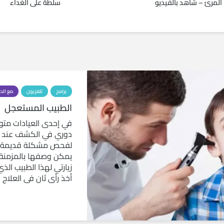
المرئ – شاهد بالفيديو
سلطة على الغداء
برامج
تلفزيون
مع الح
الطبيب المستعجل
في إحدى العيادات متو
دوري في الكشف عند ط
لفحص مشكلة قديمة م
يمكن وصفها بالمزمنة
زيارتي لهذا الطبيب الذ
أخذ رأي ثان في العلاج ب