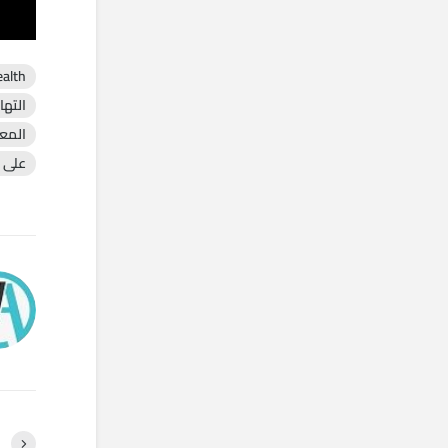
ealth
التها
المع
على ا