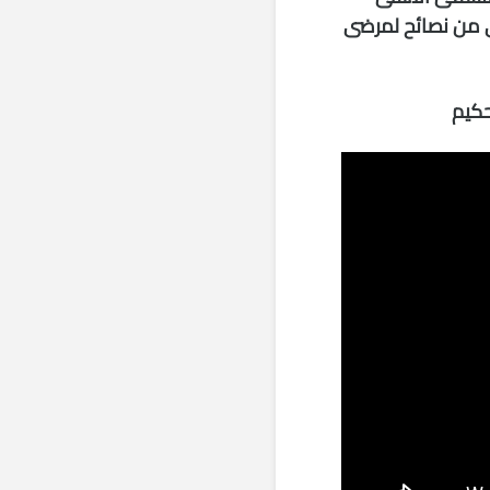
مي من نصائح لمرضى
حكيم