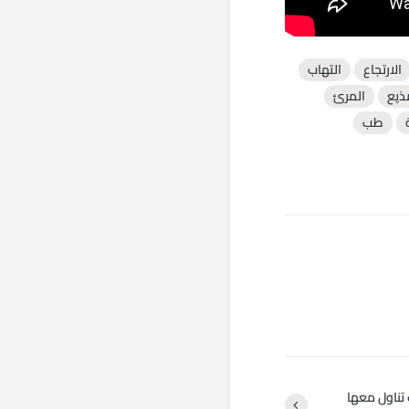
الارتجاع
التهاب
ذيع
المرئ
طب
 تناول معها