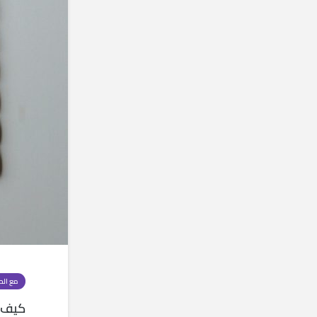
مع الح
كيف 