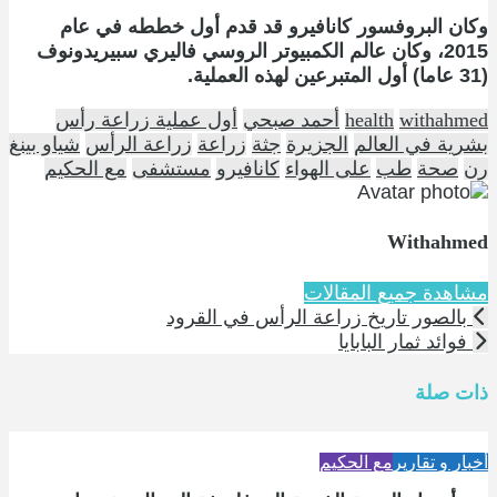
وكان البروفسور كانافيرو قد قدم أول خططه في عام
2015، وكان عالم الكمبيوتر الروسي فاليري سبيريدونوف
(31 عاما) أول المتبرعين لهذه العملية.
withahmed
health
أحمد صبحي
أول عملية زراعة رأس
بشرية في العالم
الجزيرة
جثة
زراعة
زراعة الرأس
شياو بينغ
رن
صحة
طب
على الهواء
كانافيرو
مستشفى
مع الحكيم
Withahmed
مشاهدة جميع المقالات
بالصور تاريخ زراعة الرأس في القرود
فوائد ثمار البابايا
ذات صلة
أخبار و تقارير
مع الحكيم