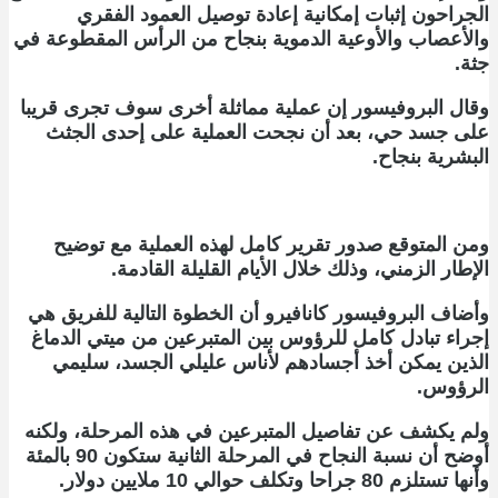
الجراحون إثبات إمكانية إعادة توصيل العمود الفقري
والأعصاب والأوعية الدموية بنجاح من الرأس المقطوعة في
جثة.
وقال البروفيسور إن عملية مماثلة أخرى سوف تجرى قريبا
على جسد حي، بعد أن نجحت العملية على إحدى الجثث
البشرية بنجاح.
ومن المتوقع صدور تقرير كامل لهذه العملية مع توضيح
الإطار الزمني، وذلك خلال الأيام القليلة القادمة.
وأضاف البروفيسور كانافيرو أن الخطوة التالية للفريق هي
إجراء تبادل كامل للرؤوس بين المتبرعين من ميتي الدماغ
الذين يمكن أخذ أجسادهم لأناس عليلي الجسد، سليمي
الرؤوس.
ولم يكشف عن تفاصيل المتبرعين في هذه المرحلة، ولكنه
أوضح أن نسبة النجاح في المرحلة الثانية ستكون 90 بالمئة
وأنها تستلزم 80 جراحا وتكلف حوالي 10 ملايين دولار.