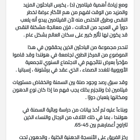
ومع زيادة أهمية فيتامين (د) ، يكرس الباحثون المزيد
والمزيد من الوقت لفهم من هم الأكثر عرضة لخطر
النقص وطرق التخلص منه لأن الفيتامين يبدو أنه يلعب
دوراً في العديد من الحالات ، فإن معالجة مشكلة النقص
قد يكون لها تأثير كبير على سكان العالم بشكل عام .
تنحدر مجموعة من الباحثين الذين يحققون في هذا
الموضوع من
المركز الطبي لجامعة
في هولندا وقد قاموا
مؤخراً بعرض نتائجهم في الاجتماع السنوي للجمعية
الأوروبية للغدد الصماء ، الذي عقد في برشلونة ، إسبانيا .
وقد سبق رصد وجود صلة بين السمنة وانخفاض مستويات
فيتامين (د) وللجزم بذلك يجب فهم ما إذا كان نوع الدهون
ومكانها يلعبان دورًا .
وبناءآ عليه تم أخذ بيانات من دراسة وبائية السمنة في
هولندا ، بما في ذلك الآلاف من الرجال والنساء الذين
تتراوح أعمارهم بين 45-65.
ركز الفريق على الأنسجة الدهنية الكلية ، والدهون تحت