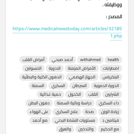
ووظيفته .
المصدر :
https://www.medicalnewstoday.com/articles/32185
1.php
health
withahmed
أحمد صبحي
أمراض القلب
اضطرابات
الأمراض المزمنة
الادوية
الانسولين
البنكرياس
الجهاز الهضمي
الدهون الكلية والبطنّية
الدورة الدموية
السرطان
السكري
السمنة
الشرايين
القلب
الكحول
حمية غذائية
داء السكري
دراسة وبائية السمنة
دهون البطن
زيادة الوزن
صحة
علاج السكري
على الهواء
فيتامين د
مستويات النشاط البدني
مع أحمد
مع الحكيم
والتدخين
والعرق