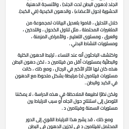
الجلد (دهون البطن تحت الجلد) ، والأنسجة الدهنية
الحشوية (حول الأعضاء) ، والدهون الكبدية (في الكبد).
خلال التحليل ، قاموا بتعديل البيانات لمجموعة من
المتغيرات المحتملة ، مثل تناول الكحول ، والتدخين ،
والعرق ، ومستوى التعليم ، والأمراض المزمنة ،
ومستويات النشاط البدني .
واكتشف الباحثون أنه عند النساء ، ترتبط الدهون الكلية
والبطنّية بمستويات أقل من فيتامين د ، لكن دهون البطن
هذه كان لها الأثر الأكبر في الرجال ، ومع ذلك ، كانت
مستويات فيتامين (د) مرتبطة بشكل ملحوظ مع الدهون
في الكبد والبطن .
ولكن نظرًا لطبيعة الملاحظة في هذه الدراسة ، لا يمكننا
التوصل إلى استنتاج حول اتجاه أو سبب الارتباط بين
مستويات السمنة وفيتامين
د
.
ومع ذلك ، قد يشير هذا الارتباط القوي إلى الدور
المحتمل لفيتامين د في تخزين الدهون في البطن