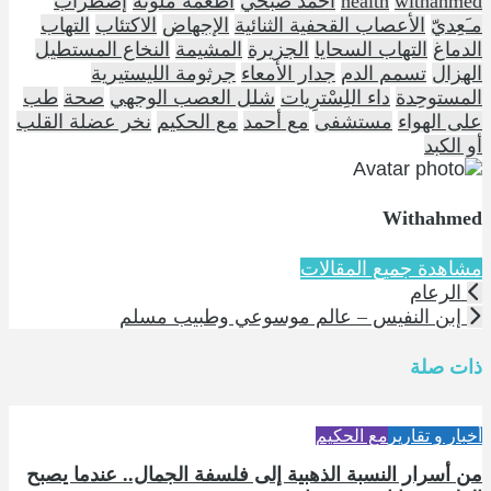
withahmed
health
أحمد صبحي
أطعمة ملوثة
إضطراب
مـَعِديّ
الأعصاب القحفية الثنائية
الإجهاض
الاكتئاب
التهاب
الدماغ
التهاب السحايا
الجزيرة
المشيمة
النخاع المستطيل
الهزال
تسمم الدم
جدار الأمعاء
جرثومة الليستيرية
المستوحِدة
داء اللِسْترِيات
شلل العصب الوجهي
صحة
طب
على الهواء
مستشفى
مع أحمد
مع الحكيم
نخر عضلة القلب
أو الكبد
Withahmed
مشاهدة جميع المقالات
الرعام
إبن النفيس – عالم موسوعي وطبيب مسلم
ذات صلة
أخبار و تقارير
مع الحكيم
من أسرار النسبة الذهبية إلى فلسفة الجمال.. عندما يصبح