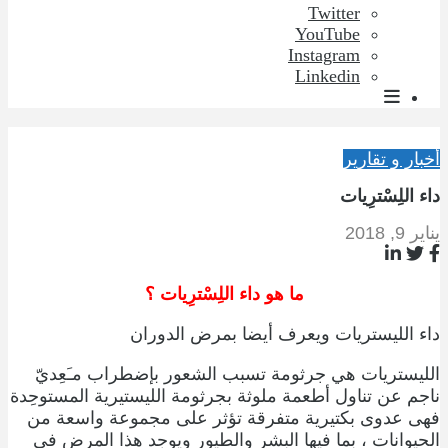
Twitter
YouTube
Instagram
Linkedin
أخبار و تقارير
داء اللِسْترِيات
يناير 9, 2018
ما هو داء اللِسْترِيات ؟
داء الليستريات ويعرف أيضا بمرض الدوران
الليستريات هي جرثومة تسبب الشعور بإضطراب مـَعِديّ
ناجم عن تناول أطعمة ملوثة بجرثومة الليستيرية المستوحِدة
فهى عدوى بكتيرية متفرقة تؤثر على مجموعة واسعة من
الحيوانات ، بما فيها البشر والطيور ويوجد هذا المرض في