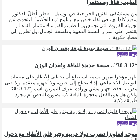
الطبيب فنانا ومستثمرا
من مستشفى الفنون الجراحية في لوسيل – قطر، أطلّ الدكتور
سعيد كلداري، في لقاء خاص مع برنامج “مع الحكيم”، ليتحدث عن
تجربته الفريدة التي تجمع بين الطب والفن والاستثمار. لقاء لم
يقتصر على أسرار النسبة الذهبية وفلسفة الجمال، بل تطرق إلى
قضايا فكرية...
مع الحكيم
“30-3-12”.. صيحة جديدة للياقة وفقدان الوزن
ظهر مؤخرا تمرين بسيط استطاع أن يخطف الأنظار على منصات
التواصل الاجتماعي، إذ لا يحتاج إلى خبرة، ولا أجهزة معقدة، ولا حتى
مدرب.. فقط جهاز مشي وإرادة. عرف التمرين باسم: “12-3-30“،
ولكن هل هو بالفعل معجزة اللياقة كما يصوره البعض أم مجرد
طريقة ذكية...
مع الحكيم
موجة إنفلونزا تضرب دولا عربية وتثير قلق الأطباء مع دخول