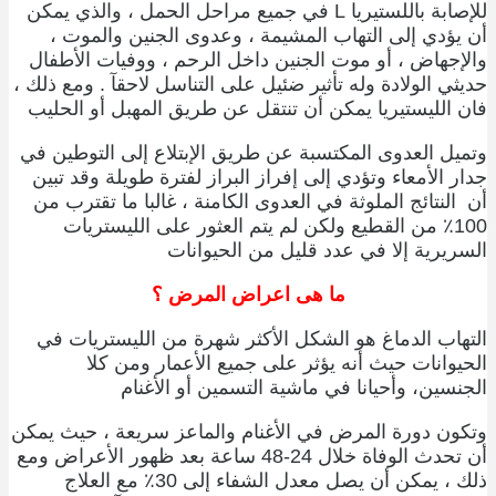
للإصابة باللستيريا L في جميع مراحل الحمل ، والذي يمكن
أن يؤدي إلى التهاب المشيمة ، وعدوى الجنين والموت ،
والإجهاض ، أو موت الجنين داخل الرحم ، ووفيات الأطفال
حديثي الولادة وله تأثير ضئيل على التناسل لاحقآ . ومع ذلك ،
فان الليستيريا يمكن أن تنتقل عن طريق المهبل أو الحليب
وتميل العدوى المكتسبة عن طريق الإبتلاع إلى التوطين في
جدار الأمعاء وتؤدي إلى إفراز البراز لفترة طويلة وقد تبين
أن النتائج الملوثة في العدوى الكامنة ، غالبا ما تقترب من
100٪ من القطيع ولكن لم يتم العثور على الليستريات
السريرية إلا في عدد قليل من الحيوانات
ما هى اعراض المرض ؟
التهاب الدماغ هو الشكل الأكثر شهرة من الليستريات في
الحيوانات حيث أنه يؤثر على جميع الأعمار ومن كلا
الجنسين، وأحيانا في ماشية التسمين أو الأغنام
وتكون دورة المرض في الأغنام والماعز سريعة ، حيث يمكن
أن تحدث الوفاة خلال 24-48 ساعة بعد ظهور الأعراض ومع
ذلك ، يمكن أن يصل معدل الشفاء إلى 30٪ مع العلاج