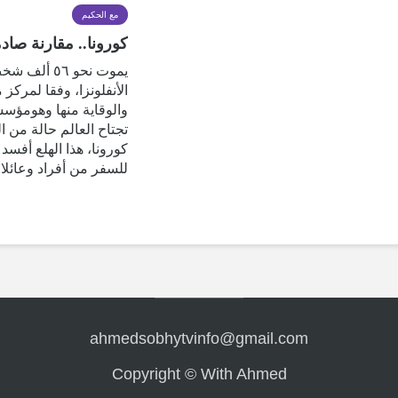
مع الحكيم
كورونا.. مقارنة صادمة
يموت نحو ٥٦ 
الأنفلونزا، وفقا لمركز
والوقاية منها وهومؤسس
تجتاح العالم حالة من 
كورونا، هذا الهلع أفس
للسفر من أفراد وعائلا
ahmedsobhytvinfo@gmail.com
Copyright © With Ahmed