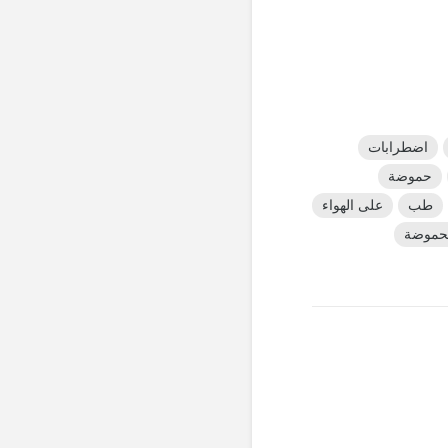
اضطرابات
حموضة
طب
على الهواء
لحموضة