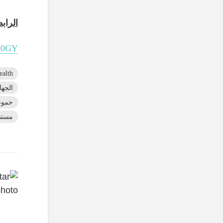
الراب
Ap0GY
ealth
الجها
حموض
مست