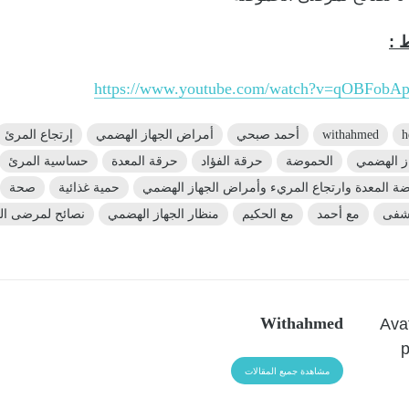
ط :
https://www.youtube.com/watch?v=qOBFob
h
withahmed
أحمد صبحي
أمراض الجهاز الهضمي
إرتجاع المرئ
ز الهضمي
الحموضة
حرقة الفؤاد
حرقة المعدة
حساسية المرئ
ة المعدة وارتجاع المريء وأمراض الجهاز الهضمي
حمية غذائية
صحة
شفى
مع أحمد
مع الحكيم
منظار الجهاز الهضمي
نصائح لمرضى ا
Withahmed
مشاهدة جميع المقالات