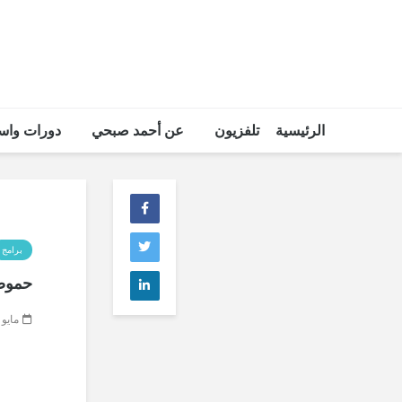
الرئيسية
تلفزيون
عن أحمد صبحي
دورات واس
برامج
حموضة
مايو 15, 2018