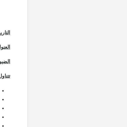
التاري
العنوا
الضيو
تتناول